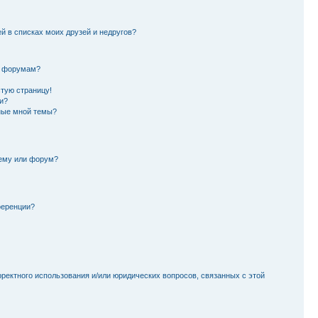
й в списках моих друзей и недругов?
и форумам?
стую страницу!
и?
ные мной темы?
тему или форум?
ференции?
рректного использования и/или юридических вопросов, связанных с этой