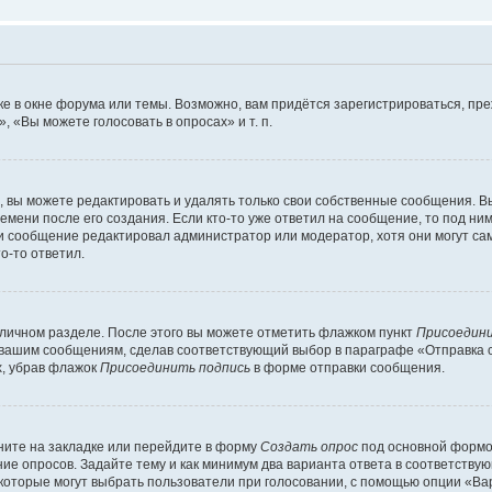
е в окне форума или темы. Возможно, вам придётся зарегистрироваться, пр
 «Вы можете голосовать в опросах» и т. п.
вы можете редактировать и удалять только свои собственные сообщения. В
емени после его создания. Если кто-то уже ответил на сообщение, то под ни
сли сообщение редактировал администратор или модератор, хотя они могут са
о-то ответил.
 личном разделе. После этого вы можете отметить флажком пункт
Присоедини
 вашим сообщениям, сделав соответствующий выбор в параграфе «Отправка 
х, убрав флажок
Присоединить подпись
в форме отправки сообщения.
ите на закладке или перейдите в форму
Создать опрос
под основной формой
ние опросов. Задайте тему и как минимум два варианта ответа в соответству
 которые могут выбрать пользователи при голосовании, с помощью опции «Вар