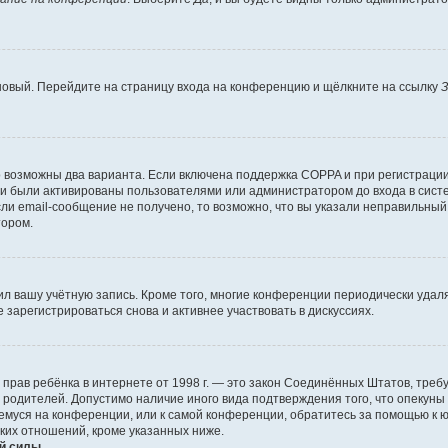
 новый. Перейдите на страницу входа на конференцию и щёлкните на ссылку
З
о возможны два варианта. Если включена поддержка COPPA и при регистрации 
и были активированы пользователями или администратором до входа в систе
и email-сообщение не получено, то возможно, что вы указали неправильный 
тором.
ил вашу учётную запись. Кроме того, многие конференции периодически уда
зарегистрироваться снова и активнее участвовать в дискуссиях.
тных прав ребёнка в интернете от 1998 г. — это закон Соединённых Штатов, т
е родителей. Допустимо наличие иного вида подтверждения того, что опек
ющемуся на конференции, или к самой конференции, обратитесь за помощью к 
ких отношений, кроме указанных ниже.
й силы.