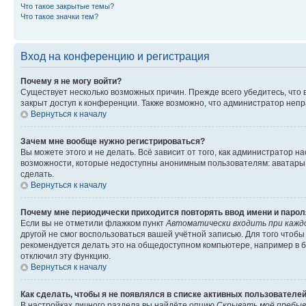
Что такое закрытые темы?
Что такое значки тем?
Вход на конференцию и регистрация
Почему я не могу войти?
Существует несколько возможных причин. Прежде всего убедитесь, что 
закрыт доступ к конференции. Также возможно, что администратор неп
Вернуться к началу
Зачем мне вообще нужно регистрироваться?
Вы можете этого и не делать. Всё зависит от того, как администратор
возможности, которые недоступны анонимным пользователям: аватары, ли
сделать.
Вернуться к началу
Почему мне периодически приходится повторять ввод имени и парол
Если вы не отметили флажком пункт
Автоматически входить при кажд
другой не смог воспользоваться вашей учётной записью. Для того чтоб
рекомендуется делать это на общедоступном компьютере, например в би
отключил эту функцию.
Вернуться к началу
Как сделать, чтобы я не появлялся в списке активных пользователе
В настройках личного раздела вы найдёте опцию
Скрывать моё пребыв