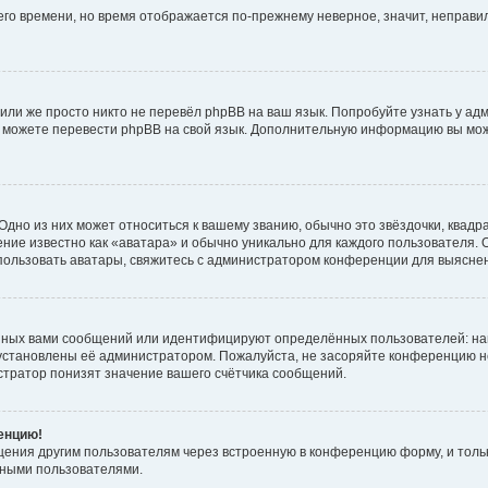
него времени, но время отображается по-прежнему неверное, значит, неправ
или же просто никто не перевёл phpBB на ваш язык. Попробуйте узнать у ад
ами можете перевести phpBB на свой язык. Дополнительную информацию вы мо
дно из них может относиться к вашему званию, обычно это звёздочки, квадр
ние известно как «аватара» и обычно уникально для каждого пользователя. О
использовать аватары, свяжитесь с администратором конференции для выясне
нных вами сообщений или идентифицируют определённых пользователей: на
установлены её администратором. Пожалуйста, не засоряйте конференцию н
тратор понизят значение вашего счётчика сообщений.
ренцию!
щения другим пользователям через встроенную в конференцию форму, и толь
мными пользователями.