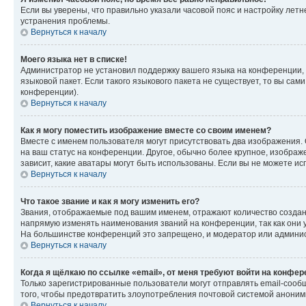
Если вы уверены, что правильно указали часовой пояс и настройку лет
устранения проблемы.
Вернуться к началу
Моего языка нет в списке!
Администратор не установил поддержку вашего языка на конференции, 
языковой пакет. Если такого языкового пакета не существует, то вы с
конференции).
Вернуться к началу
Как я могу поместить изображение вместе со своим именем?
Вместе с именем пользователя могут присутствовать два изображения. О
на ваш статус на конференции. Другое, обычно более крупное, изображе
зависит, какие аватары могут быть использованы. Если вы не можете 
Вернуться к началу
Что такое звание и как я могу изменить его?
Звания, отображаемые под вашим именем, отражают количество созда
напрямую изменять наименования званий на конференции, так как они 
На большинстве конференций это запрещено, и модератор или админис
Вернуться к началу
Когда я щёлкаю по ссылке «email», от меня требуют войти на конфе
Только зарегистрированные пользователи могут отправлять email-сооб
того, чтобы предотвратить злоупотребления почтовой системой анони
Вернуться к началу