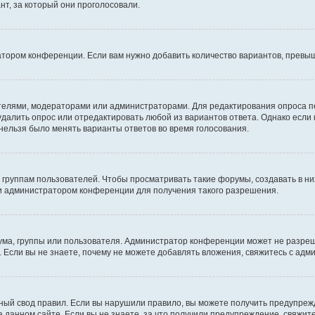
т, за который они проголосовали.
атором конференции. Если вам нужно добавить количество вариантов, превы
дателями, модераторами или администраторами. Для редактирования опроса п
 удалить опрос или отредактировать любой из вариантов ответа. Однако если
 нельзя было менять варианты ответов во время голосования.
руппам пользователей. Чтобы просматривать такие форумы, создавать в них
и администратором конференции для получения такого разрешения.
ма, группы или пользователя. Администратор конференции может не разре
 Если вы не знаете, почему не можете добавлять вложения, свяжитесь с ад
ый свод правил. Если вы нарушили правило, вы можете получить предупреж
 данном сайте. Если вы не знаете, за что получили предупреждение, свяжи