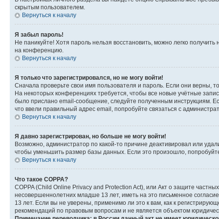
скрытым пользователем.
Вернуться к началу
Я забыл пароль!
Не паникуйте! Хотя пароль нельзя восстановить, можно легко получить
на конференцию.
Вернуться к началу
Я только что зарегистрировался, но не могу войти!
Сначала проверьте свои имя пользователя и пароль. Если они верны, т
На некоторых конференциях требуется, чтобы все новые учётные запис
было прислано email-сообщение, следуйте полученным инструкциям. Есл
что ввели правильный адрес email, попробуйте связаться с администра
Вернуться к началу
Я давно зарегистрирован, но больше не могу войти!
Возможно, администратор по какой-то причине деактивировал или удал
чтобы уменьшить размер базы данных. Если это произошло, попробуйте 
Вернуться к началу
Что такое COPPA?
COPPA (Child Online Privacy and Protection Act), или Акт о защите час
несовершеннолетних младше 13 лет, иметь на это письменное согласи
13 лет. Если вы не уверены, применимо ли это к вам, как к регистриру
рекомендаций по правовым вопросам и не является объектом юридичес
Примечание переводчика: в России данный акт не имеет юридическо