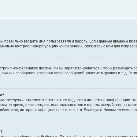
вы правильно вводите имя пользователя и пароль. Если данные введены прав
равильно настроил конфигурацию конференции, свяжитесь с ним для исправле
 настроил конференцию: должны ли вы зарегистрироваться, чтобы размещать 
чные сообщения, отправка email-сообщений, участие в группах и т. д. Регис
я?
ом посещении
, вы сможете оставаться под своим именем на конференции тол
ы вам не приходилось вводить имя пользователя и пароль каждый раз, вы мож
блиотеке, интернет-кафе, университете и т. д. Если пункт
Автоматически вх
й?
ание на конференции
. Выберите
Да
, и вы будете видны только администрат