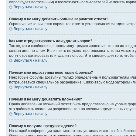
опрос будет постоянным) и возможность пользователей изменять вариан
Вернуться к началу
Почему я не могу добавить больше вариантов ответа?
Ограничение количества вариантов ответа устанавливается администр
Вернуться к началу
Как мне отредактировать или удалить опрос?
Так же, как и сообщения, опросы могут редактироваться только их соз
связан именно с ним. Если никто не успел проголосовать, то вы можете
могут отредактировать или удалить опрос. Это сделано для того, чтобы
Вернуться к началу
Почему мне недоступны некоторые форумы?
Некоторые форумы доступны только определённым пользователям или г
потребоваться специальное разрешение. Свяжитесь с модератором ил
Вернуться к началу
Почему я не могу добавлять вложения?
Право добавления вложений может быть предоставлено на уровне фору
что добавлять вложения разрешено только членам определённых групп.
Вернуться к началу
Почему я получил предупреждение?
На каждой конференции администраторы устанавливают свой собственн
Group не имеет никакого отношения к предупреждениям, вынесенным на