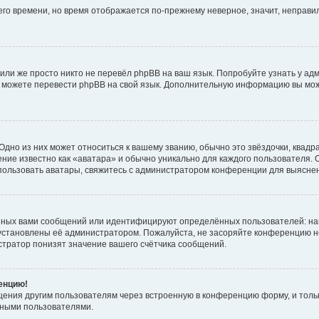
него времени, но время отображается по-прежнему неверное, значит, неправ
или же просто никто не перевёл phpBB на ваш язык. Попробуйте узнать у ад
ами можете перевести phpBB на свой язык. Дополнительную информацию вы мо
дно из них может относиться к вашему званию, обычно это звёздочки, квадр
ние известно как «аватара» и обычно уникально для каждого пользователя. О
использовать аватары, свяжитесь с администратором конференции для выясне
нных вами сообщений или идентифицируют определённых пользователей: на
установлены её администратором. Пожалуйста, не засоряйте конференцию н
тратор понизят значение вашего счётчика сообщений.
ренцию!
щения другим пользователям через встроенную в конференцию форму, и толь
мными пользователями.