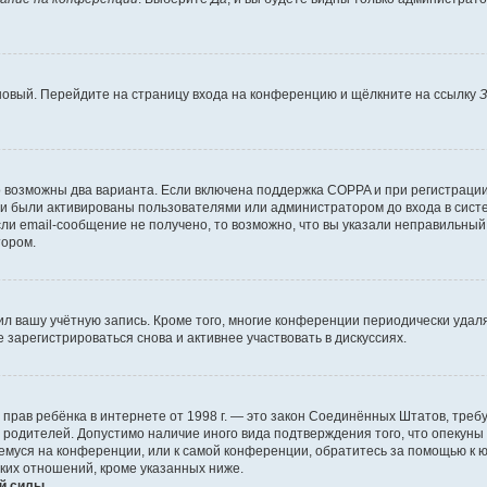
 новый. Перейдите на страницу входа на конференцию и щёлкните на ссылку
З
о возможны два варианта. Если включена поддержка COPPA и при регистрации 
и были активированы пользователями или администратором до входа в систе
и email-сообщение не получено, то возможно, что вы указали неправильный 
тором.
ил вашу учётную запись. Кроме того, многие конференции периодически уда
зарегистрироваться снова и активнее участвовать в дискуссиях.
тных прав ребёнка в интернете от 1998 г. — это закон Соединённых Штатов, т
е родителей. Допустимо наличие иного вида подтверждения того, что опек
ющемуся на конференции, или к самой конференции, обратитесь за помощью к 
ких отношений, кроме указанных ниже.
й силы.