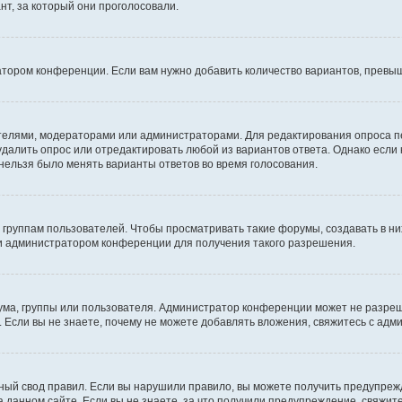
т, за который они проголосовали.
атором конференции. Если вам нужно добавить количество вариантов, превы
дателями, модераторами или администраторами. Для редактирования опроса п
 удалить опрос или отредактировать любой из вариантов ответа. Однако если
 нельзя было менять варианты ответов во время голосования.
руппам пользователей. Чтобы просматривать такие форумы, создавать в них
и администратором конференции для получения такого разрешения.
ма, группы или пользователя. Администратор конференции может не разре
 Если вы не знаете, почему не можете добавлять вложения, свяжитесь с ад
ый свод правил. Если вы нарушили правило, вы можете получить предупреж
 данном сайте. Если вы не знаете, за что получили предупреждение, свяжи