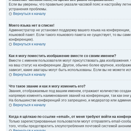
Если вы уверены, что правильно указали часовой пояс и настройку лет
устранения проблемы.
Вернуться к началу
Моего языка нет в списке!
Администратор не установил поддержку вашего языка на конференции, 
языковой пакет. Если такого языкового пакета не существует, то вы с
конференции).
Вернуться к началу
Как я могу поместить изображение вместе со своим именем?
Вместе с именем пользователя могут присутствовать два изображения. О
на ваш статус на конференции. Другое, обычно более крупное, изображе
зависит, какие аватары могут быть использованы. Если вы не можете 
Вернуться к началу
Что такое звание и как я могу изменить его?
Звания, отображаемые под вашим именем, отражают количество созда
напрямую изменять наименования званий на конференции, так как они 
На большинстве конференций это запрещено, и модератор или админис
Вернуться к началу
Когда я щёлкаю по ссылке «email», от меня требуют войти на конфе
Только зарегистрированные пользователи могут отправлять email-сооб
того, чтобы предотвратить злоупотребления почтовой системой анони
Вернуться к началу