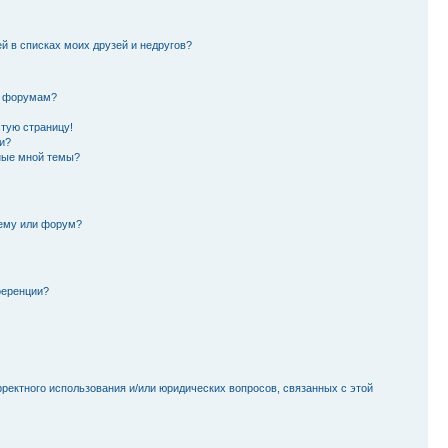
й в списках моих друзей и недругов?
и форумам?
стую страницу!
и?
ные мной темы?
тему или форум?
ференции?
рректного использования и/или юридических вопросов, связанных с этой