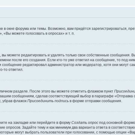
е в окне форума или темы. Возможно, вам придётся зарегистрироваться, пр
 «Вы можете голосовать в опросах» и т. п.
вы можете редактировать и удалять только свои собственные сообщения. В
емени после его создания. Если кто-то уже ответил на сообщение, то под ни
сли сообщение редактировал администратор или модератор, хотя они могут са
о-то ответил.
 личном разделе. После этого вы можете отметить флажком пункт
Присоедини
 вашим сообщениям, сделав соответствующий выбор в параграфе «Отправка 
х, убрав флажок
Присоединить подпись
в форме отправки сообщения.
ите на закладке или перейдите в форму
Создать опрос
под основной формой
ние опросов. Задайте тему и как минимум два варианта ответа в соответству
 которые могут выбрать пользователи при голосовании, с помощью опции «Вар