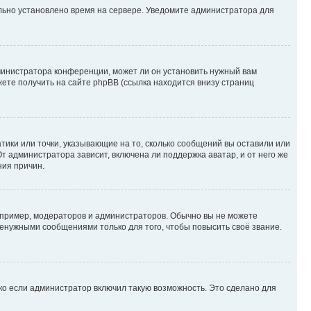
ильно установлено время на сервере. Уведомите администратора для
министратора конференции, может ли он установить нужный вам
жете получить на сайте phpBB (ссылка находится внизу страниц
атики или точки, указывающие на то, сколько сообщений вы оставили или
т администратора зависит, включена ли поддержка аватар, и от него же
ния причин.
пример, модераторов и администраторов. Обычно вы не можете
енужными сообщениями только для того, чтобы повысить своё звание.
ко если администратор включил такую возможность. Это сделано для