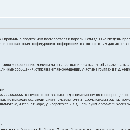
вы правильно вводите имя пользователя и пароль. Если данные введены прав
равильно настроил конфигурацию конференции, свяжитесь с ним для исправле
 настроил конференцию: должны ли вы зарегистрироваться, чтобы размещать 
чные сообщения, отправка email-сообщений, участие в группах и т. д. Регис
я?
ом посещении
, вы сможете оставаться под своим именем на конференции тол
ы вам не приходилось вводить имя пользователя и пароль каждый раз, вы мож
блиотеке, интернет-кафе, университете и т. д. Если пункт
Автоматически вх
й?
ание на конференции
. Выберите
Да
, и вы будете видны только администрат