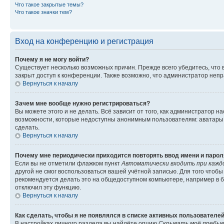
Что такое закрытые темы?
Что такое значки тем?
Вход на конференцию и регистрация
Почему я не могу войти?
Существует несколько возможных причин. Прежде всего убедитесь, что 
закрыт доступ к конференции. Также возможно, что администратор неп
Вернуться к началу
Зачем мне вообще нужно регистрироваться?
Вы можете этого и не делать. Всё зависит от того, как администратор
возможности, которые недоступны анонимным пользователям: аватары, ли
сделать.
Вернуться к началу
Почему мне периодически приходится повторять ввод имени и парол
Если вы не отметили флажком пункт
Автоматически входить при кажд
другой не смог воспользоваться вашей учётной записью. Для того чтоб
рекомендуется делать это на общедоступном компьютере, например в би
отключил эту функцию.
Вернуться к началу
Как сделать, чтобы я не появлялся в списке активных пользователе
В настройках личного раздела вы найдёте опцию
Скрывать моё пребыв