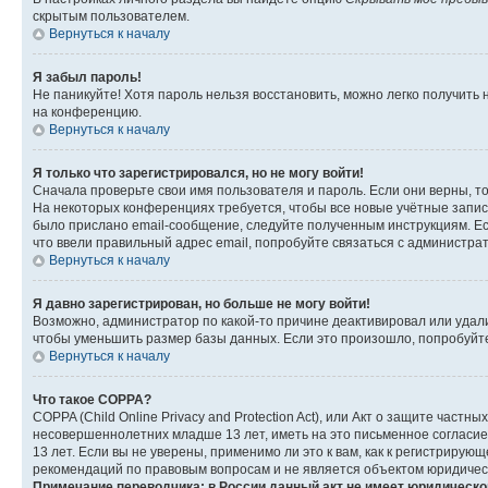
скрытым пользователем.
Вернуться к началу
Я забыл пароль!
Не паникуйте! Хотя пароль нельзя восстановить, можно легко получить
на конференцию.
Вернуться к началу
Я только что зарегистрировался, но не могу войти!
Сначала проверьте свои имя пользователя и пароль. Если они верны, т
На некоторых конференциях требуется, чтобы все новые учётные запис
было прислано email-сообщение, следуйте полученным инструкциям. Есл
что ввели правильный адрес email, попробуйте связаться с администра
Вернуться к началу
Я давно зарегистрирован, но больше не могу войти!
Возможно, администратор по какой-то причине деактивировал или удал
чтобы уменьшить размер базы данных. Если это произошло, попробуйте 
Вернуться к началу
Что такое COPPA?
COPPA (Child Online Privacy and Protection Act), или Акт о защите час
несовершеннолетних младше 13 лет, иметь на это письменное согласи
13 лет. Если вы не уверены, применимо ли это к вам, как к регистриру
рекомендаций по правовым вопросам и не является объектом юридичес
Примечание переводчика: в России данный акт не имеет юридическо