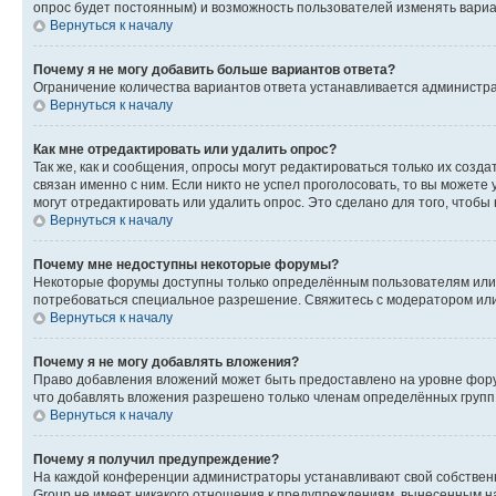
опрос будет постоянным) и возможность пользователей изменять вариан
Вернуться к началу
Почему я не могу добавить больше вариантов ответа?
Ограничение количества вариантов ответа устанавливается администр
Вернуться к началу
Как мне отредактировать или удалить опрос?
Так же, как и сообщения, опросы могут редактироваться только их соз
связан именно с ним. Если никто не успел проголосовать, то вы можете
могут отредактировать или удалить опрос. Это сделано для того, чтобы
Вернуться к началу
Почему мне недоступны некоторые форумы?
Некоторые форумы доступны только определённым пользователям или г
потребоваться специальное разрешение. Свяжитесь с модератором ил
Вернуться к началу
Почему я не могу добавлять вложения?
Право добавления вложений может быть предоставлено на уровне фору
что добавлять вложения разрешено только членам определённых групп.
Вернуться к началу
Почему я получил предупреждение?
На каждой конференции администраторы устанавливают свой собственн
Group не имеет никакого отношения к предупреждениям, вынесенным на