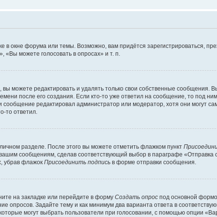
е в окне форума или темы. Возможно, вам придётся зарегистрироваться, пр
 «Вы можете голосовать в опросах» и т. п.
вы можете редактировать и удалять только свои собственные сообщения. В
емени после его создания. Если кто-то уже ответил на сообщение, то под ни
сли сообщение редактировал администратор или модератор, хотя они могут са
о-то ответил.
 личном разделе. После этого вы можете отметить флажком пункт
Присоедини
 вашим сообщениям, сделав соответствующий выбор в параграфе «Отправка 
х, убрав флажок
Присоединить подпись
в форме отправки сообщения.
ите на закладке или перейдите в форму
Создать опрос
под основной формой
ние опросов. Задайте тему и как минимум два варианта ответа в соответству
 которые могут выбрать пользователи при голосовании, с помощью опции «Вар