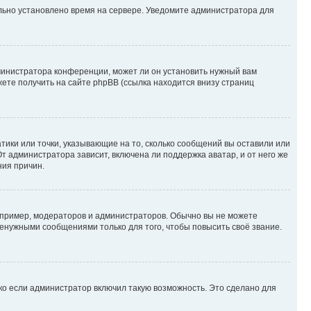
ильно установлено время на сервере. Уведомите администратора для
министратора конференции, может ли он установить нужный вам
жете получить на сайте phpBB (ссылка находится внизу страниц
атики или точки, указывающие на то, сколько сообщений вы оставили или
т администратора зависит, включена ли поддержка аватар, и от него же
ния причин.
пример, модераторов и администраторов. Обычно вы не можете
енужными сообщениями только для того, чтобы повысить своё звание.
ко если администратор включил такую возможность. Это сделано для