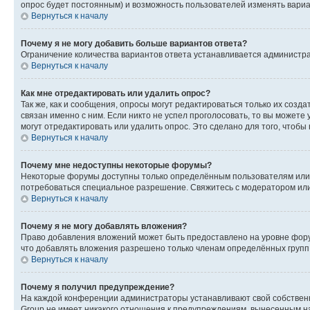
опрос будет постоянным) и возможность пользователей изменять вариан
Вернуться к началу
Почему я не могу добавить больше вариантов ответа?
Ограничение количества вариантов ответа устанавливается администр
Вернуться к началу
Как мне отредактировать или удалить опрос?
Так же, как и сообщения, опросы могут редактироваться только их соз
связан именно с ним. Если никто не успел проголосовать, то вы можете
могут отредактировать или удалить опрос. Это сделано для того, чтобы
Вернуться к началу
Почему мне недоступны некоторые форумы?
Некоторые форумы доступны только определённым пользователям или г
потребоваться специальное разрешение. Свяжитесь с модератором ил
Вернуться к началу
Почему я не могу добавлять вложения?
Право добавления вложений может быть предоставлено на уровне фору
что добавлять вложения разрешено только членам определённых групп.
Вернуться к началу
Почему я получил предупреждение?
На каждой конференции администраторы устанавливают свой собственн
Group не имеет никакого отношения к предупреждениям, вынесенным на