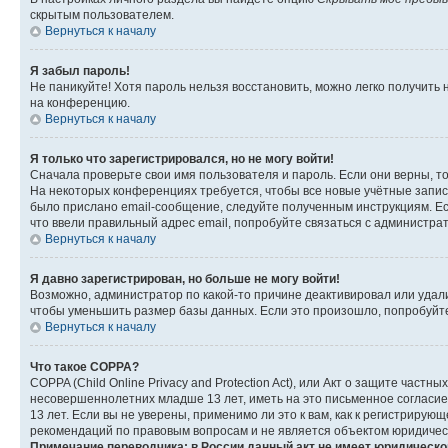
скрытым пользователем.
Вернуться к началу
Я забыл пароль!
Не паникуйте! Хотя пароль нельзя восстановить, можно легко получить
на конференцию.
Вернуться к началу
Я только что зарегистрировался, но не могу войти!
Сначала проверьте свои имя пользователя и пароль. Если они верны, т
На некоторых конференциях требуется, чтобы все новые учётные запис
было прислано email-сообщение, следуйте полученным инструкциям. Есл
что ввели правильный адрес email, попробуйте связаться с администра
Вернуться к началу
Я давно зарегистрирован, но больше не могу войти!
Возможно, администратор по какой-то причине деактивировал или удал
чтобы уменьшить размер базы данных. Если это произошло, попробуйте 
Вернуться к началу
Что такое COPPA?
COPPA (Child Online Privacy and Protection Act), или Акт о защите час
несовершеннолетних младше 13 лет, иметь на это письменное согласи
13 лет. Если вы не уверены, применимо ли это к вам, как к регистриру
рекомендаций по правовым вопросам и не является объектом юридичес
Примечание переводчика: в России данный акт не имеет юридическо