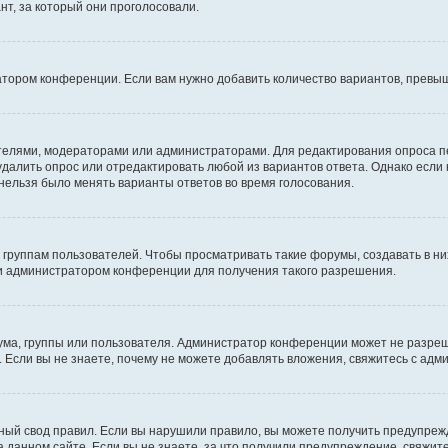
т, за который они проголосовали.
атором конференции. Если вам нужно добавить количество вариантов, превы
дателями, модераторами или администраторами. Для редактирования опроса п
 удалить опрос или отредактировать любой из вариантов ответа. Однако если
 нельзя было менять варианты ответов во время голосования.
руппам пользователей. Чтобы просматривать такие форумы, создавать в них
и администратором конференции для получения такого разрешения.
ма, группы или пользователя. Администратор конференции может не разре
 Если вы не знаете, почему не можете добавлять вложения, свяжитесь с ад
ый свод правил. Если вы нарушили правило, вы можете получить предупреж
 данном сайте. Если вы не знаете, за что получили предупреждение, свяжи