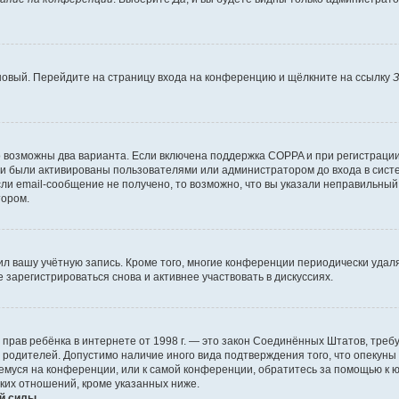
 новый. Перейдите на страницу входа на конференцию и щёлкните на ссылку
З
о возможны два варианта. Если включена поддержка COPPA и при регистрации 
и были активированы пользователями или администратором до входа в систе
и email-сообщение не получено, то возможно, что вы указали неправильный 
тором.
ил вашу учётную запись. Кроме того, многие конференции периодически уда
зарегистрироваться снова и активнее участвовать в дискуссиях.
тных прав ребёнка в интернете от 1998 г. — это закон Соединённых Штатов, т
е родителей. Допустимо наличие иного вида подтверждения того, что опек
ющемуся на конференции, или к самой конференции, обратитесь за помощью к 
ких отношений, кроме указанных ниже.
й силы.