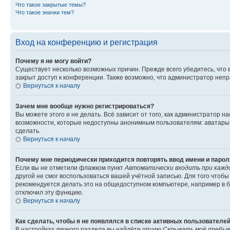
Что такое закрытые темы?
Что такое значки тем?
Вход на конференцию и регистрация
Почему я не могу войти?
Существует несколько возможных причин. Прежде всего убедитесь, что 
закрыт доступ к конференции. Также возможно, что администратор неп
Вернуться к началу
Зачем мне вообще нужно регистрироваться?
Вы можете этого и не делать. Всё зависит от того, как администратор
возможности, которые недоступны анонимным пользователям: аватары, ли
сделать.
Вернуться к началу
Почему мне периодически приходится повторять ввод имени и парол
Если вы не отметили флажком пункт
Автоматически входить при кажд
другой не смог воспользоваться вашей учётной записью. Для того чтоб
рекомендуется делать это на общедоступном компьютере, например в би
отключил эту функцию.
Вернуться к началу
Как сделать, чтобы я не появлялся в списке активных пользователе
В настройках личного раздела вы найдёте опцию
Скрывать моё пребыв