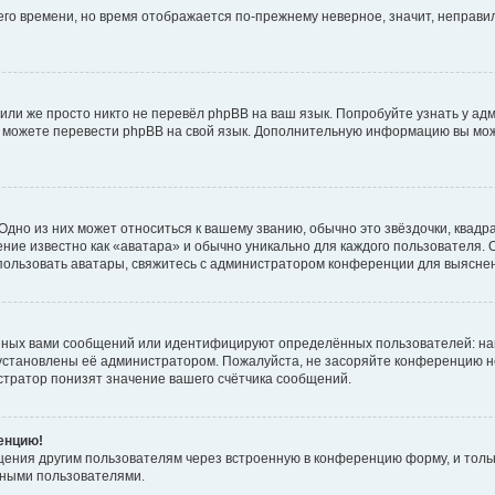
него времени, но время отображается по-прежнему неверное, значит, неправ
или же просто никто не перевёл phpBB на ваш язык. Попробуйте узнать у ад
ами можете перевести phpBB на свой язык. Дополнительную информацию вы мо
дно из них может относиться к вашему званию, обычно это звёздочки, квадр
ние известно как «аватара» и обычно уникально для каждого пользователя. О
использовать аватары, свяжитесь с администратором конференции для выясне
нных вами сообщений или идентифицируют определённых пользователей: на
установлены её администратором. Пожалуйста, не засоряйте конференцию н
тратор понизят значение вашего счётчика сообщений.
ренцию!
щения другим пользователям через встроенную в конференцию форму, и толь
мными пользователями.