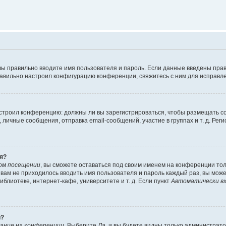
вы правильно вводите имя пользователя и пароль. Если данные введены прав
равильно настроил конфигурацию конференции, свяжитесь с ним для исправле
 настроил конференцию: должны ли вы зарегистрироваться, чтобы размещать 
чные сообщения, отправка email-сообщений, участие в группах и т. д. Регис
я?
ом посещении
, вы сможете оставаться под своим именем на конференции тол
ы вам не приходилось вводить имя пользователя и пароль каждый раз, вы мож
блиотеке, интернет-кафе, университете и т. д. Если пункт
Автоматически вх
й?
ание на конференции
. Выберите
Да
, и вы будете видны только администрат