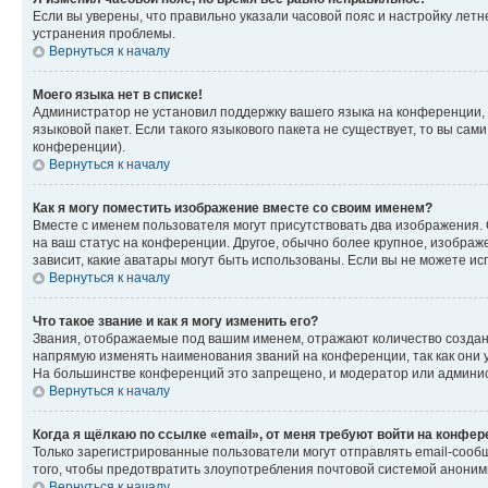
Если вы уверены, что правильно указали часовой пояс и настройку лет
устранения проблемы.
Вернуться к началу
Моего языка нет в списке!
Администратор не установил поддержку вашего языка на конференции, 
языковой пакет. Если такого языкового пакета не существует, то вы с
конференции).
Вернуться к началу
Как я могу поместить изображение вместе со своим именем?
Вместе с именем пользователя могут присутствовать два изображения. О
на ваш статус на конференции. Другое, обычно более крупное, изображе
зависит, какие аватары могут быть использованы. Если вы не можете 
Вернуться к началу
Что такое звание и как я могу изменить его?
Звания, отображаемые под вашим именем, отражают количество созда
напрямую изменять наименования званий на конференции, так как они 
На большинстве конференций это запрещено, и модератор или админис
Вернуться к началу
Когда я щёлкаю по ссылке «email», от меня требуют войти на конфе
Только зарегистрированные пользователи могут отправлять email-сооб
того, чтобы предотвратить злоупотребления почтовой системой анони
Вернуться к началу