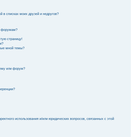
й в списках моих друзей и недругов?
и форумам?
стую страницу!
и?
ные мной темы?
тему или форум?
ференции?
рректного использования и/или юридических вопросов, связанных с этой