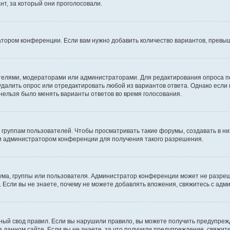
т, за который они проголосовали.
атором конференции. Если вам нужно добавить количество вариантов, превы
дателями, модераторами или администраторами. Для редактирования опроса п
 удалить опрос или отредактировать любой из вариантов ответа. Однако если
 нельзя было менять варианты ответов во время голосования.
руппам пользователей. Чтобы просматривать такие форумы, создавать в них
и администратором конференции для получения такого разрешения.
ма, группы или пользователя. Администратор конференции может не разре
 Если вы не знаете, почему не можете добавлять вложения, свяжитесь с ад
ый свод правил. Если вы нарушили правило, вы можете получить предупреж
 данном сайте. Если вы не знаете, за что получили предупреждение, свяжи