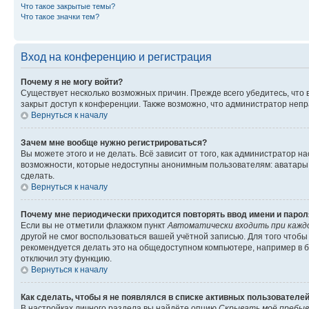
Что такое закрытые темы?
Что такое значки тем?
Вход на конференцию и регистрация
Почему я не могу войти?
Существует несколько возможных причин. Прежде всего убедитесь, что 
закрыт доступ к конференции. Также возможно, что администратор неп
Вернуться к началу
Зачем мне вообще нужно регистрироваться?
Вы можете этого и не делать. Всё зависит от того, как администратор
возможности, которые недоступны анонимным пользователям: аватары, ли
сделать.
Вернуться к началу
Почему мне периодически приходится повторять ввод имени и парол
Если вы не отметили флажком пункт
Автоматически входить при кажд
другой не смог воспользоваться вашей учётной записью. Для того чтоб
рекомендуется делать это на общедоступном компьютере, например в би
отключил эту функцию.
Вернуться к началу
Как сделать, чтобы я не появлялся в списке активных пользователе
В настройках личного раздела вы найдёте опцию
Скрывать моё пребыв