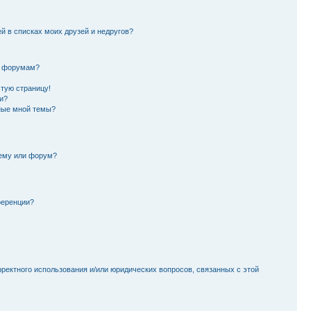
й в списках моих друзей и недругов?
и форумам?
стую страницу!
и?
ные мной темы?
тему или форум?
ференции?
рректного использования и/или юридических вопросов, связанных с этой