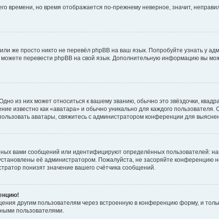
него времени, но время отображается по-прежнему неверное, значит, неправ
или же просто никто не перевёл phpBB на ваш язык. Попробуйте узнать у ад
ами можете перевести phpBB на свой язык. Дополнительную информацию вы мо
дно из них может относиться к вашему званию, обычно это звёздочки, квадр
ние известно как «аватара» и обычно уникально для каждого пользователя. О
использовать аватары, свяжитесь с администратором конференции для выясне
нных вами сообщений или идентифицируют определённых пользователей: на
установлены её администратором. Пожалуйста, не засоряйте конференцию н
тратор понизят значение вашего счётчика сообщений.
ренцию!
щения другим пользователям через встроенную в конференцию форму, и толь
мными пользователями.