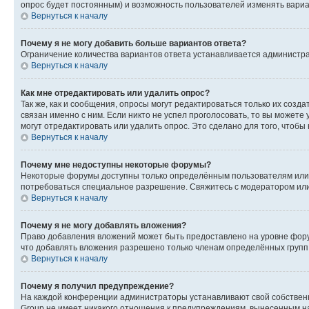
опрос будет постоянным) и возможность пользователей изменять вариан
Вернуться к началу
Почему я не могу добавить больше вариантов ответа?
Ограничение количества вариантов ответа устанавливается администр
Вернуться к началу
Как мне отредактировать или удалить опрос?
Так же, как и сообщения, опросы могут редактироваться только их соз
связан именно с ним. Если никто не успел проголосовать, то вы можете
могут отредактировать или удалить опрос. Это сделано для того, чтобы
Вернуться к началу
Почему мне недоступны некоторые форумы?
Некоторые форумы доступны только определённым пользователям или г
потребоваться специальное разрешение. Свяжитесь с модератором ил
Вернуться к началу
Почему я не могу добавлять вложения?
Право добавления вложений может быть предоставлено на уровне фору
что добавлять вложения разрешено только членам определённых групп.
Вернуться к началу
Почему я получил предупреждение?
На каждой конференции администраторы устанавливают свой собственн
Group не имеет никакого отношения к предупреждениям, вынесенным на