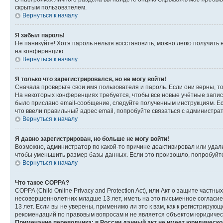
скрытым пользователем.
Вернуться к началу
Я забыл пароль!
Не паникуйте! Хотя пароль нельзя восстановить, можно легко получить
на конференцию.
Вернуться к началу
Я только что зарегистрировался, но не могу войти!
Сначала проверьте свои имя пользователя и пароль. Если они верны, т
На некоторых конференциях требуется, чтобы все новые учётные запис
было прислано email-сообщение, следуйте полученным инструкциям. Есл
что ввели правильный адрес email, попробуйте связаться с администра
Вернуться к началу
Я давно зарегистрирован, но больше не могу войти!
Возможно, администратор по какой-то причине деактивировал или удал
чтобы уменьшить размер базы данных. Если это произошло, попробуйте 
Вернуться к началу
Что такое COPPA?
COPPA (Child Online Privacy and Protection Act), или Акт о защите час
несовершеннолетних младше 13 лет, иметь на это письменное согласи
13 лет. Если вы не уверены, применимо ли это к вам, как к регистриру
рекомендаций по правовым вопросам и не является объектом юридичес
Примечание переводчика: в России данный акт не имеет юридическо