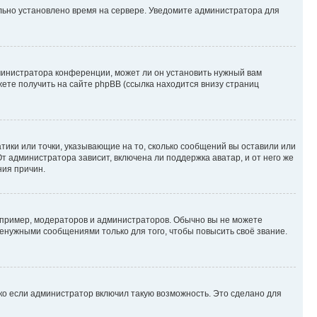
ильно установлено время на сервере. Уведомите администратора для
министратора конференции, может ли он установить нужный вам
жете получить на сайте phpBB (ссылка находится внизу страниц
атики или точки, указывающие на то, сколько сообщений вы оставили или
т администратора зависит, включена ли поддержка аватар, и от него же
ния причин.
пример, модераторов и администраторов. Обычно вы не можете
енужными сообщениями только для того, чтобы повысить своё звание.
ко если администратор включил такую возможность. Это сделано для