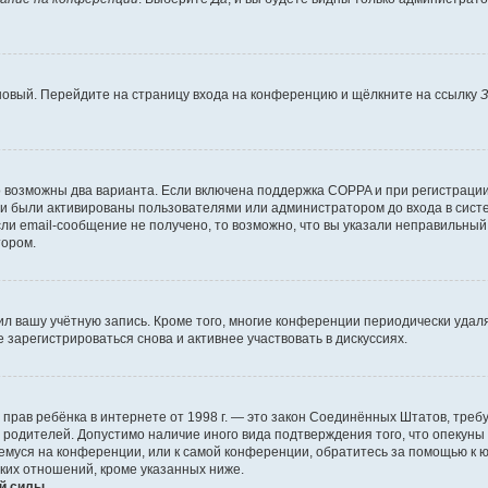
 новый. Перейдите на страницу входа на конференцию и щёлкните на ссылку
З
о возможны два варианта. Если включена поддержка COPPA и при регистрации 
и были активированы пользователями или администратором до входа в систе
и email-сообщение не получено, то возможно, что вы указали неправильный 
тором.
ил вашу учётную запись. Кроме того, многие конференции периодически уда
зарегистрироваться снова и активнее участвовать в дискуссиях.
тных прав ребёнка в интернете от 1998 г. — это закон Соединённых Штатов, т
е родителей. Допустимо наличие иного вида подтверждения того, что опек
ющемуся на конференции, или к самой конференции, обратитесь за помощью к 
ких отношений, кроме указанных ниже.
й силы.