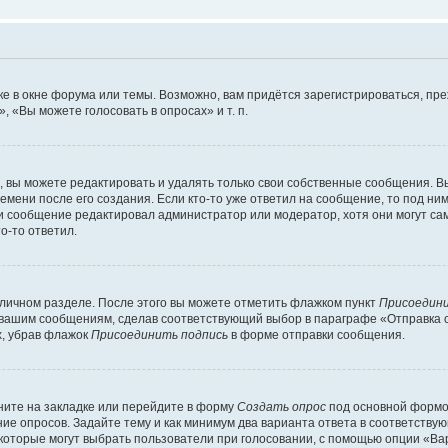
е в окне форума или темы. Возможно, вам придётся зарегистрироваться, пр
 «Вы можете голосовать в опросах» и т. п.
вы можете редактировать и удалять только свои собственные сообщения. В
емени после его создания. Если кто-то уже ответил на сообщение, то под ни
сли сообщение редактировал администратор или модератор, хотя они могут са
о-то ответил.
 личном разделе. После этого вы можете отметить флажком пункт
Присоедини
 вашим сообщениям, сделав соответствующий выбор в параграфе «Отправка 
х, убрав флажок
Присоединить подпись
в форме отправки сообщения.
ите на закладке или перейдите в форму
Создать опрос
под основной формой
ние опросов. Задайте тему и как минимум два варианта ответа в соответству
 которые могут выбрать пользователи при голосовании, с помощью опции «Вар