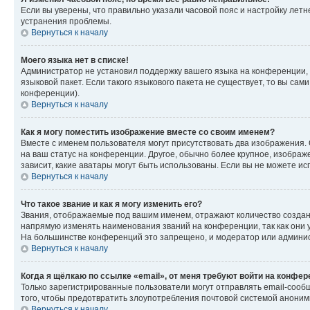
Если вы уверены, что правильно указали часовой пояс и настройку лет
устранения проблемы.
Вернуться к началу
Моего языка нет в списке!
Администратор не установил поддержку вашего языка на конференции, 
языковой пакет. Если такого языкового пакета не существует, то вы с
конференции).
Вернуться к началу
Как я могу поместить изображение вместе со своим именем?
Вместе с именем пользователя могут присутствовать два изображения. О
на ваш статус на конференции. Другое, обычно более крупное, изображе
зависит, какие аватары могут быть использованы. Если вы не можете 
Вернуться к началу
Что такое звание и как я могу изменить его?
Звания, отображаемые под вашим именем, отражают количество созда
напрямую изменять наименования званий на конференции, так как они 
На большинстве конференций это запрещено, и модератор или админис
Вернуться к началу
Когда я щёлкаю по ссылке «email», от меня требуют войти на конфе
Только зарегистрированные пользователи могут отправлять email-сооб
того, чтобы предотвратить злоупотребления почтовой системой анони
Вернуться к началу