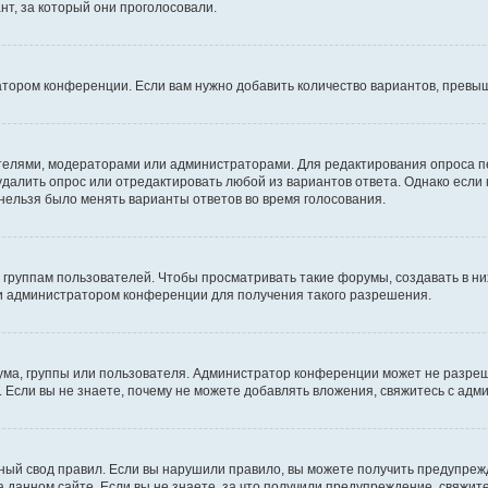
т, за который они проголосовали.
атором конференции. Если вам нужно добавить количество вариантов, превы
дателями, модераторами или администраторами. Для редактирования опроса п
 удалить опрос или отредактировать любой из вариантов ответа. Однако если
 нельзя было менять варианты ответов во время голосования.
руппам пользователей. Чтобы просматривать такие форумы, создавать в них
и администратором конференции для получения такого разрешения.
ма, группы или пользователя. Администратор конференции может не разре
 Если вы не знаете, почему не можете добавлять вложения, свяжитесь с ад
ый свод правил. Если вы нарушили правило, вы можете получить предупреж
 данном сайте. Если вы не знаете, за что получили предупреждение, свяжи