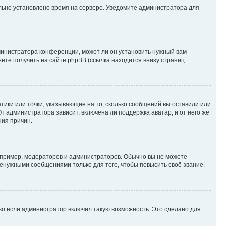
ильно установлено время на сервере. Уведомите администратора для
министратора конференции, может ли он установить нужный вам
жете получить на сайте phpBB (ссылка находится внизу страниц
атики или точки, указывающие на то, сколько сообщений вы оставили или
т администратора зависит, включена ли поддержка аватар, и от него же
ния причин.
пример, модераторов и администраторов. Обычно вы не можете
енужными сообщениями только для того, чтобы повысить своё звание.
ко если администратор включил такую возможность. Это сделано для