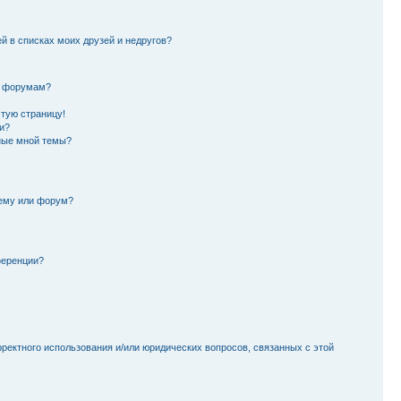
й в списках моих друзей и недругов?
и форумам?
стую страницу!
и?
ные мной темы?
тему или форум?
ференции?
рректного использования и/или юридических вопросов, связанных с этой