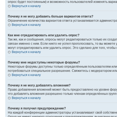
опрос будет постоянным) и возможность пользователей изменять вариан
Вернуться к началу
Почему я не могу добавить больше вариантов ответа?
Ограничение количества вариантов ответа устанавливается администр
Вернуться к началу
Как мне отредактировать или удалить опрос?
Так же, как и сообщения, опросы могут редактироваться только их соз
связан именно с ним. Если никто не успел проголосовать, то вы можете
могут отредактировать или удалить опрос. Это сделано для того, чтобы
Вернуться к началу
Почему мне недоступны некоторые форумы?
Некоторые форумы доступны только определённым пользователям или г
потребоваться специальное разрешение. Свяжитесь с модератором ил
Вернуться к началу
Почему я не могу добавлять вложения?
Право добавления вложений может быть предоставлено на уровне фору
что добавлять вложения разрешено только членам определённых групп.
Вернуться к началу
Почему я получил предупреждение?
На каждой конференции администраторы устанавливают свой собственн
Group не имеет никакого отношения к предупреждениям, вынесенным на