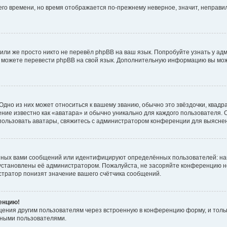
него времени, но время отображается по-прежнему неверное, значит, неправ
или же просто никто не перевёл phpBB на ваш язык. Попробуйте узнать у ад
ами можете перевести phpBB на свой язык. Дополнительную информацию вы мо
дно из них может относиться к вашему званию, обычно это звёздочки, квадр
ние известно как «аватара» и обычно уникально для каждого пользователя. О
использовать аватары, свяжитесь с администратором конференции для выясне
нных вами сообщений или идентифицируют определённых пользователей: на
установлены её администратором. Пожалуйста, не засоряйте конференцию н
тратор понизят значение вашего счётчика сообщений.
ренцию!
щения другим пользователям через встроенную в конференцию форму, и толь
мными пользователями.