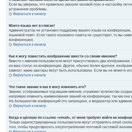
Если вы уверены, что правильно указали часовой пояс и настройку лет
устранения проблемы.
Вернуться к началу
Моего языка нет в списке!
Администратор не установил поддержку вашего языка на конференции, 
языковой пакет. Если такого языкового пакета не существует, то вы с
конференции).
Вернуться к началу
Как я могу поместить изображение вместе со своим именем?
Вместе с именем пользователя могут присутствовать два изображения. О
на ваш статус на конференции. Другое, обычно более крупное, изображе
зависит, какие аватары могут быть использованы. Если вы не можете 
Вернуться к началу
Что такое звание и как я могу изменить его?
Звания, отображаемые под вашим именем, отражают количество созда
напрямую изменять наименования званий на конференции, так как они 
На большинстве конференций это запрещено, и модератор или админис
Вернуться к началу
Когда я щёлкаю по ссылке «email», от меня требуют войти на конфе
Только зарегистрированные пользователи могут отправлять email-сооб
того, чтобы предотвратить злоупотребления почтовой системой анони
Вернуться к началу