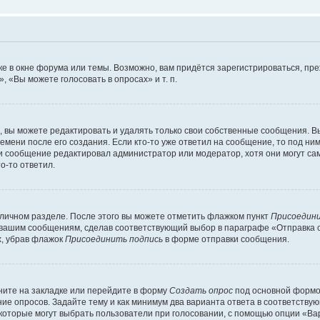
е в окне форума или темы. Возможно, вам придётся зарегистрироваться, пр
 «Вы можете голосовать в опросах» и т. п.
вы можете редактировать и удалять только свои собственные сообщения. В
емени после его создания. Если кто-то уже ответил на сообщение, то под ни
сли сообщение редактировал администратор или модератор, хотя они могут са
о-то ответил.
 личном разделе. После этого вы можете отметить флажком пункт
Присоедини
 вашим сообщениям, сделав соответствующий выбор в параграфе «Отправка 
х, убрав флажок
Присоединить подпись
в форме отправки сообщения.
ите на закладке или перейдите в форму
Создать опрос
под основной формой
ние опросов. Задайте тему и как минимум два варианта ответа в соответству
 которые могут выбрать пользователи при голосовании, с помощью опции «Вар