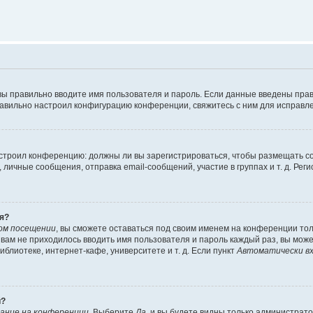
вы правильно вводите имя пользователя и пароль. Если данные введены прав
равильно настроил конфигурацию конференции, свяжитесь с ним для исправле
 настроил конференцию: должны ли вы зарегистрироваться, чтобы размещать 
чные сообщения, отправка email-сообщений, участие в группах и т. д. Регис
я?
ом посещении
, вы сможете оставаться под своим именем на конференции тол
ы вам не приходилось вводить имя пользователя и пароль каждый раз, вы мож
блиотеке, интернет-кафе, университете и т. д. Если пункт
Автоматически вх
й?
ание на конференции
. Выберите
Да
, и вы будете видны только администрат