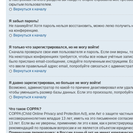
скрытым пользователем.
Вернуться к началу
Я забыл пароль!
Не паникуйте! Хотя пароль нельзя восстановить, можно легко получить
на конференцию.
Вернуться к началу
Я только что зарегистрировался, но не могу войти!
Сначала проверьте свои имя пользователя и пароль. Если они верны, т
На некоторых конференциях требуется, чтобы все новые учётные запис
было прислано email-сообщение, следуйте полученным инструкциям. Есл
что ввели правильный адрес email, попробуйте связаться с администра
Вернуться к началу
Я давно зарегистрирован, но больше не могу войти!
Возможно, администратор по какой-то причине деактивировал или удал
чтобы уменьшить размер базы данных. Если это произошло, попробуйте 
Вернуться к началу
Что такое COPPA?
COPPA (Child Online Privacy and Protection Act), или Акт о защите час
несовершеннолетних младше 13 лет, иметь на это письменное согласи
13 лет. Если вы не уверены, применимо ли это к вам, как к регистриру
рекомендаций по правовым вопросам и не является объектом юридичес
Примечание переводчика: в России данный акт не имеет юридическо