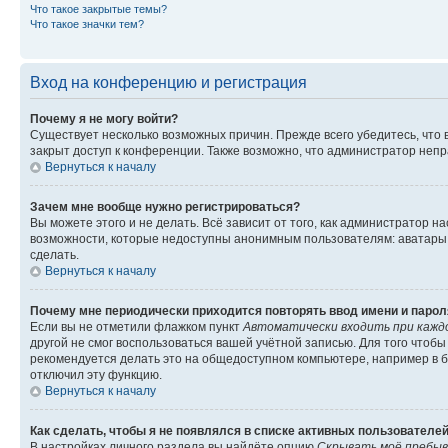
Что такое закрытые темы?
Что такое значки тем?
Вход на конференцию и регистрация
Почему я не могу войти?
Существует несколько возможных причин. Прежде всего убедитесь, что 
закрыт доступ к конференции. Также возможно, что администратор неп
Вернуться к началу
Зачем мне вообще нужно регистрироваться?
Вы можете этого и не делать. Всё зависит от того, как администратор
возможности, которые недоступны анонимным пользователям: аватары, ли
сделать.
Вернуться к началу
Почему мне периодически приходится повторять ввод имени и парол
Если вы не отметили флажком пункт
Автоматически входить при кажд
другой не смог воспользоваться вашей учётной записью. Для того чтоб
рекомендуется делать это на общедоступном компьютере, например в би
отключил эту функцию.
Вернуться к началу
Как сделать, чтобы я не появлялся в списке активных пользователе
В настройках личного раздела вы найдёте опцию
Скрывать моё пребыв