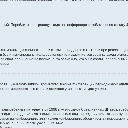
 новый. Перейдите на страницу входа на конференцию и щёлкните на ссылку
З
о возможны два варианта. Если включена поддержка COPPA и при регистрации 
и были активированы пользователями или администратором до входа в систе
и email-сообщение не получено, то возможно, что вы указали неправильный 
тором.
ил вашу учётную запись. Кроме того, многие конференции периодически уда
зарегистрироваться снова и активнее участвовать в дискуссиях.
тных прав ребёнка в интернете от 1998 г. — это закон Соединённых Штатов, т
е родителей. Допустимо наличие иного вида подтверждения того, что опек
ющемуся на конференции, или к самой конференции, обратитесь за помощью к 
ких отношений, кроме указанных ниже.
й силы.