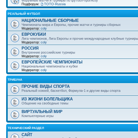
Форумные матчи и турниры по футбол-прогнозу
Подфорум:
ТОТО-Russia
РЕАЛЬНЫЙ ФУТБОЛ
НАЦИОНАЛЬНЫЕ СБОРНЫЕ
Чемпионаты мира и Европы, прочие матчи и турниры сборных
Модератор:
coly
ЕВРОКУБКИ
Лига чемпионов, Лига Европы и прочие международные клубные турнир
Модератор:
coly
РОССИЯ
Внутренние россиийские турниры
Модератор:
coly
ЕВРОПЕЙСКИЕ ЧЕМПИОНАТЫ
Национальные чемпионаты и кубки
Модератор:
coly
ТРИБУНА
ПРОЧИЕ ВИДЫ СПОРТА
Реальный хоккей, баскетбол, Формула-1 и другие виды спорта
ИЗ ЖИЗНИ БОЛЕЛЬЩИКА
Общение на свободные темы
ВИРТУАЛЬНЫЙ МИР
Компьютерные игры
ТЕХНИЧЕСКИЙ РАЗДЕЛ
САЙТ