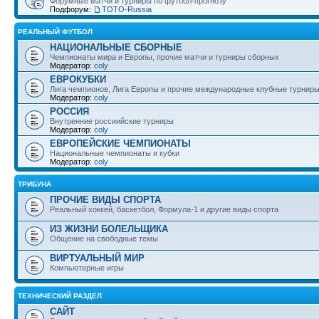
Форумные матчи и турниры по футбол-прогнозу
Подфорум:
ТОТО-Russia
РЕАЛЬНЫЙ ФУТБОЛ
НАЦИОНАЛЬНЫЕ СБОРНЫЕ
Чемпионаты мира и Европы, прочие матчи и турниры сборных
Модератор:
coly
ЕВРОКУБКИ
Лига чемпионов, Лига Европы и прочие международные клубные турнир
Модератор:
coly
РОССИЯ
Внутренние россиийские турниры
Модератор:
coly
ЕВРОПЕЙСКИЕ ЧЕМПИОНАТЫ
Национальные чемпионаты и кубки
Модератор:
coly
ТРИБУНА
ПРОЧИЕ ВИДЫ СПОРТА
Реальный хоккей, баскетбол, Формула-1 и другие виды спорта
ИЗ ЖИЗНИ БОЛЕЛЬЩИКА
Общение на свободные темы
ВИРТУАЛЬНЫЙ МИР
Компьютерные игры
ТЕХНИЧЕСКИЙ РАЗДЕЛ
САЙТ