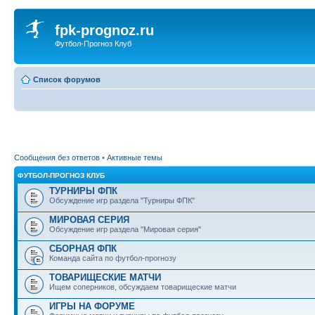
fpk-prognoz.ru
Футбол-Прогноз Клуб
Список форумов
Сообщения без ответов
•
Активные темы
ФУТБОЛ-ПРОГНОЗ КЛУБ
ТУРНИРЫ ФПК
Обсуждение игр раздела "Турниры ФПК"
МИРОВАЯ СЕРИЯ
Обсуждение игр раздела "Мировая серия"
СБОРНАЯ ФПК
Команда сайта по футбол-прогнозу
ТОВАРИЩЕСКИЕ МАТЧИ
Ищем соперников, обсуждаем товарищеские матчи
ИГРЫ НА ФОРУМЕ