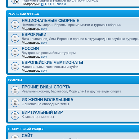
Форумные матчи и турниры по футбол-прогнозу
Подфорум:
ТОТО-Russia
РЕАЛЬНЫЙ ФУТБОЛ
НАЦИОНАЛЬНЫЕ СБОРНЫЕ
Чемпионаты мира и Европы, прочие матчи и турниры сборных
Модератор:
coly
ЕВРОКУБКИ
Лига чемпионов, Лига Европы и прочие международные клубные турнир
Модератор:
coly
РОССИЯ
Внутренние россиийские турниры
Модератор:
coly
ЕВРОПЕЙСКИЕ ЧЕМПИОНАТЫ
Национальные чемпионаты и кубки
Модератор:
coly
ТРИБУНА
ПРОЧИЕ ВИДЫ СПОРТА
Реальный хоккей, баскетбол, Формула-1 и другие виды спорта
ИЗ ЖИЗНИ БОЛЕЛЬЩИКА
Общение на свободные темы
ВИРТУАЛЬНЫЙ МИР
Компьютерные игры
ТЕХНИЧЕСКИЙ РАЗДЕЛ
САЙТ