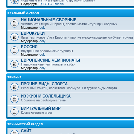
Форумные матчи и турниры по футбол-прогнозу
Подфорум:
ТОТО-Russia
РЕАЛЬНЫЙ ФУТБОЛ
НАЦИОНАЛЬНЫЕ СБОРНЫЕ
Чемпионаты мира и Европы, прочие матчи и турниры сборных
Модератор:
coly
ЕВРОКУБКИ
Лига чемпионов, Лига Европы и прочие международные клубные турнир
Модератор:
coly
РОССИЯ
Внутренние россиийские турниры
Модератор:
coly
ЕВРОПЕЙСКИЕ ЧЕМПИОНАТЫ
Национальные чемпионаты и кубки
Модератор:
coly
ТРИБУНА
ПРОЧИЕ ВИДЫ СПОРТА
Реальный хоккей, баскетбол, Формула-1 и другие виды спорта
ИЗ ЖИЗНИ БОЛЕЛЬЩИКА
Общение на свободные темы
ВИРТУАЛЬНЫЙ МИР
Компьютерные игры
ТЕХНИЧЕСКИЙ РАЗДЕЛ
САЙТ