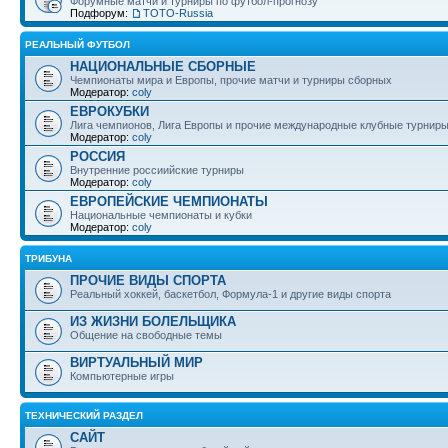
Форумные матчи и турниры по футбол-прогнозу
Подфорум:
ТОТО-Russia
РЕАЛЬНЫЙ ФУТБОЛ
НАЦИОНАЛЬНЫЕ СБОРНЫЕ
Чемпионаты мира и Европы, прочие матчи и турниры сборных
Модератор:
coly
ЕВРОКУБКИ
Лига чемпионов, Лига Европы и прочие международные клубные турнир
Модератор:
coly
РОССИЯ
Внутренние россиийские турниры
Модератор:
coly
ЕВРОПЕЙСКИЕ ЧЕМПИОНАТЫ
Национальные чемпионаты и кубки
Модератор:
coly
ТРИБУНА
ПРОЧИЕ ВИДЫ СПОРТА
Реальный хоккей, баскетбол, Формула-1 и другие виды спорта
ИЗ ЖИЗНИ БОЛЕЛЬЩИКА
Общение на свободные темы
ВИРТУАЛЬНЫЙ МИР
Компьютерные игры
ТЕХНИЧЕСКИЙ РАЗДЕЛ
САЙТ