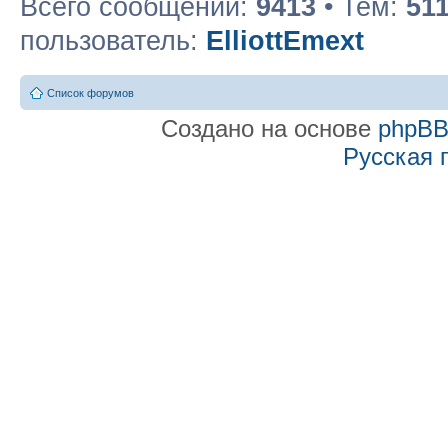
Всего сообщений:
9413
• Тем:
51
пользователь:
ElliottEmext
Список форумов
Создано на основе
phpB
Русская 