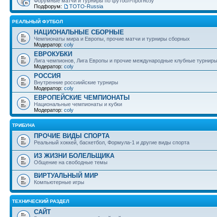
Форумные матчи и турниры по футбол-прогнозу
Подфорум:
ТОТО-Russia
РЕАЛЬНЫЙ ФУТБОЛ
НАЦИОНАЛЬНЫЕ СБОРНЫЕ
Чемпионаты мира и Европы, прочие матчи и турниры сборных
Модератор:
coly
ЕВРОКУБКИ
Лига чемпионов, Лига Европы и прочие международные клубные турнир
Модератор:
coly
РОССИЯ
Внутренние россиийские турниры
Модератор:
coly
ЕВРОПЕЙСКИЕ ЧЕМПИОНАТЫ
Национальные чемпионаты и кубки
Модератор:
coly
ТРИБУНА
ПРОЧИЕ ВИДЫ СПОРТА
Реальный хоккей, баскетбол, Формула-1 и другие виды спорта
ИЗ ЖИЗНИ БОЛЕЛЬЩИКА
Общение на свободные темы
ВИРТУАЛЬНЫЙ МИР
Компьютерные игры
ТЕХНИЧЕСКИЙ РАЗДЕЛ
САЙТ