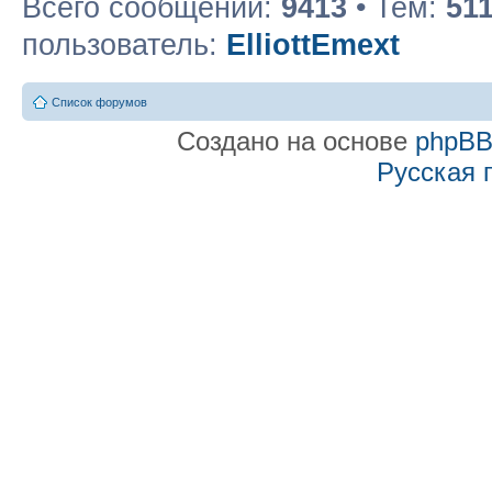
Всего сообщений:
9413
• Тем:
51
пользователь:
ElliottEmext
Список форумов
Создано на основе
phpB
Русская 