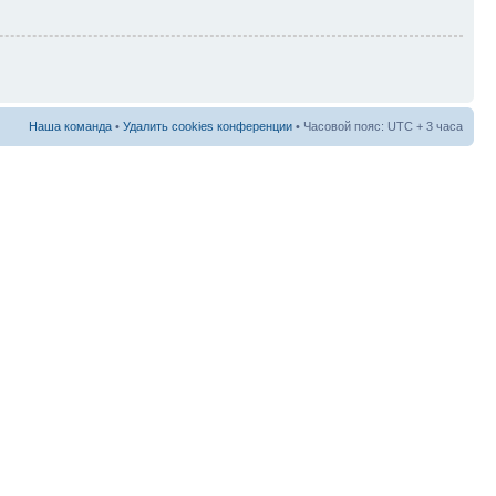
Наша команда
•
Удалить cookies конференции
• Часовой пояс: UTC + 3 часа