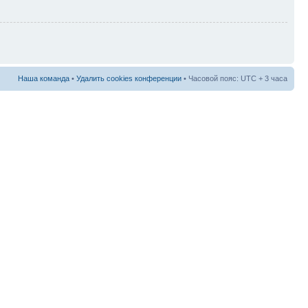
Наша команда
•
Удалить cookies конференции
• Часовой пояс: UTC + 3 часа