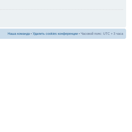
Наша команда
•
Удалить cookies конференции
• Часовой пояс: UTC + 3 часа