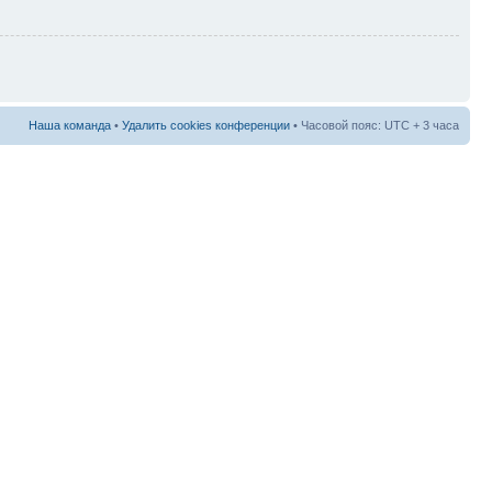
Наша команда
•
Удалить cookies конференции
• Часовой пояс: UTC + 3 часа