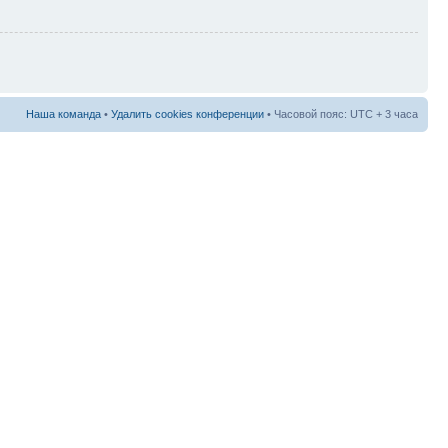
Наша команда
•
Удалить cookies конференции
• Часовой пояс: UTC + 3 часа