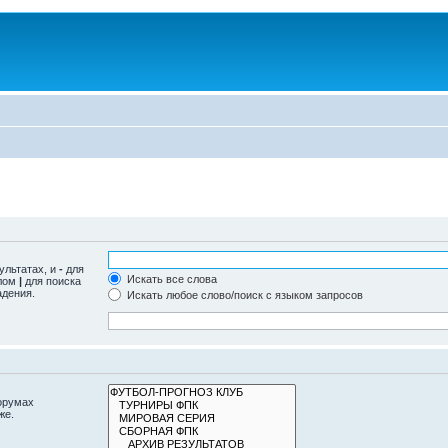
ультатах, и
-
для
Искать все слова
олом
|
для поиска
адения.
Искать любое слово/поиск с языком запросов
орумах
же.