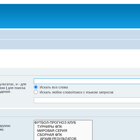
ультатах, и
-
для
Искать все слова
олом
|
для поиска
адения.
Искать любое слово/поиск с языком запросов
орумах
же.