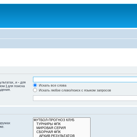
ультатах, и
-
для
Искать все слова
олом
|
для поиска
адения.
Искать любое слово/поиск с языком запросов
орумах
же.