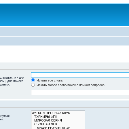
ультатах, и
-
для
Искать все слова
олом
|
для поиска
адения.
Искать любое слово/поиск с языком запросов
орумах
же.