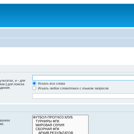
ультатах, и
-
для
Искать все слова
олом
|
для поиска
адения.
Искать любое слово/поиск с языком запросов
орумах
же.