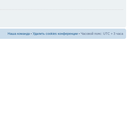
Наша команда
•
Удалить cookies конференции
• Часовой пояс: UTC + 3 часа