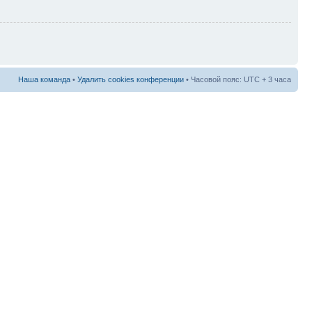
Наша команда
•
Удалить cookies конференции
• Часовой пояс: UTC + 3 часа