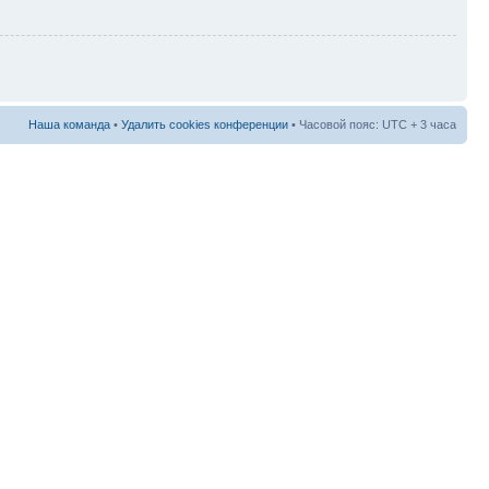
Наша команда
•
Удалить cookies конференции
• Часовой пояс: UTC + 3 часа