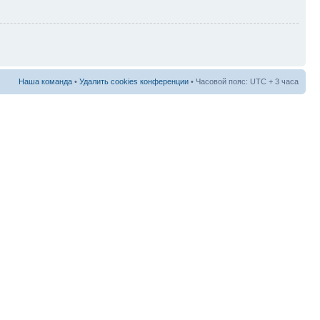
Наша команда
•
Удалить cookies конференции
• Часовой пояс: UTC + 3 часа