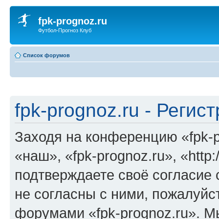
fpk-prognoz.ru
Футбол-Прогноз Клуб
Список форумов
fpk-prognoz.ru - Регис
Заходя на конференцию «fpk-p
«наш», «fpk-prognoz.ru», «http:
подтверждаете своё согласие
не согласны с ними, пожалуйст
форумами «fpk-prognoz.ru». М