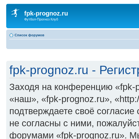
fpk-prognoz.ru
Футбол-Прогноз Клуб
Список форумов
fpk-prognoz.ru - Регис
Заходя на конференцию «fpk-p
«наш», «fpk-prognoz.ru», «http:
подтверждаете своё согласие
не согласны с ними, пожалуйст
форумами «fpk-prognoz.ru». М