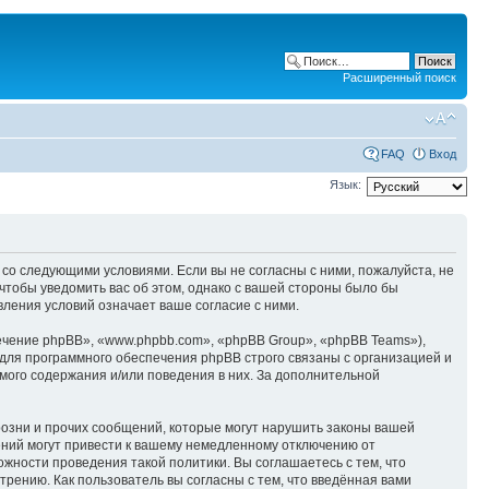
Расширенный поиск
FAQ
Вход
Язык:
ие со следующими условиями. Если вы не согласны с ними, пожалуйста, не
 чтобы уведомить вас об этом, однако с вашей стороны было бы
вления условий означает ваше согласие с ними.
чение phpBB», «www.phpbb.com», «phpBB Group», «phpBB Teams»),
для программного обеспечения phpBB строго связаны с организацией и
мого содержания и/или поведения в них. За дополнительной
озни и прочих сообщений, которые могут нарушить законы вашей
ений могут привести к вашему немедленному отключению от
ожности проведения такой политики. Вы соглашаетесь с тем, что
рению. Как пользователь вы согласны с тем, что введённая вами