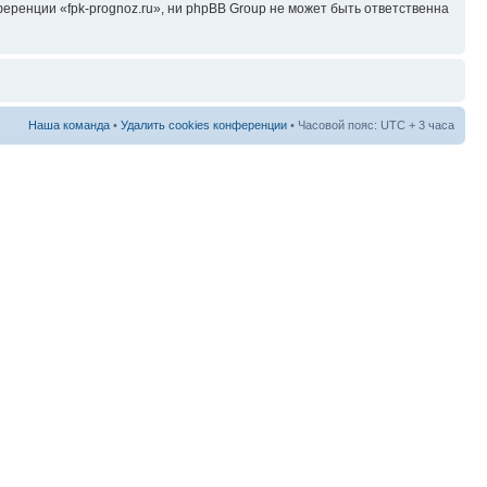
ренции «fpk-prognoz.ru», ни phpBB Group не может быть ответственна
Наша команда
•
Удалить cookies конференции
• Часовой пояс: UTC + 3 часа