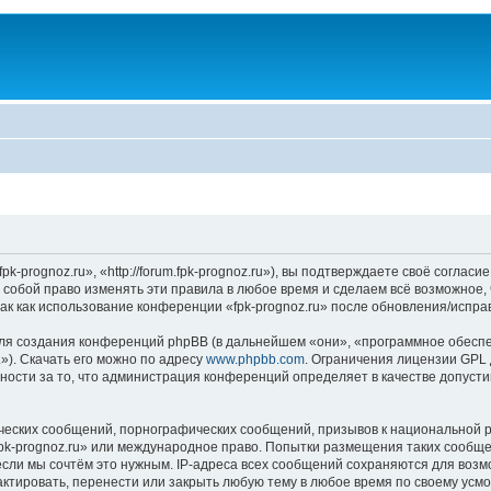
k-prognoz.ru», «http://forum.fpk-prognoz.ru»), вы подтверждаете своё соглас
а собой право изменять эти правила в любое время и сделаем всё возможное,
ак как использование конференции «fpk-prognoz.ru» после обновления/испра
я создания конференций phpBB (в дальнейшем «они», «программное обеспе
»). Скачать его можно по адресу
www.phpbb.com
. Ограничения лицензии GPL 
ности за то, что администрация конференций определяет в качестве допусти
ческих сообщений, порнографических сообщений, призывов к национальной р
«fpk-prognoz.ru» или международное право. Попытки размещения таких сообщ
если мы сочтём это нужным. IP-адреса всех сообщений сохраняются для возм
ктировать, перенести или закрыть любую тему в любое время по своему усмот