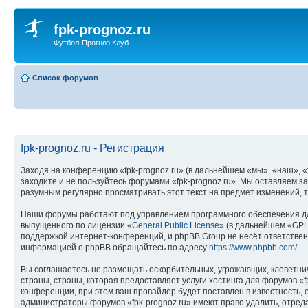
fpk-prognoz.ru
Футбол-Прогноз Клуб
Список форумов
fpk-prognoz.ru - Регистрация
Заходя на конференцию «fpk-prognoz.ru» (в дальнейшем «мы», «наш», «fp
заходите и не пользуйтесь форумами «fpk-prognoz.ru». Мы оставляем з
разумным регулярно просматривать этот текст на предмет изменений, т
Наши форумы работают под управлением программного обеспечения дл
выпущенного по лицензии «
General Public License
» (в дальнейшем «GPL
поддержкой интернет-конференций, и phpBB Group не несёт ответствен
информацией о phpBB обращайтесь по адресу
https://www.phpbb.com/
.
Вы соглашаетесь не размещать оскорбительных, угрожающих, клеветни
страны, страны, которая предоставляет услуги хостинга для форумов 
конференции, при этом ваш провайдер будет поставлен в известность, 
администраторы форумов «fpk-prognoz.ru» имеют право удалить, отреда