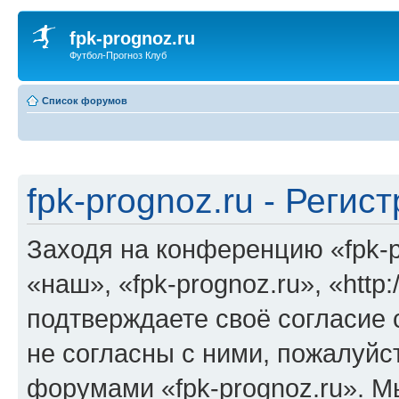
fpk-prognoz.ru
Футбол-Прогноз Клуб
Список форумов
fpk-prognoz.ru - Регис
Заходя на конференцию «fpk-p
«наш», «fpk-prognoz.ru», «http:
подтверждаете своё согласие
не согласны с ними, пожалуйст
форумами «fpk-prognoz.ru». М