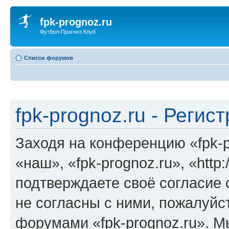
fpk-prognoz.ru
Футбол-Прогноз Клуб
Список форумов
fpk-prognoz.ru - Регис
Заходя на конференцию «fpk-p
«наш», «fpk-prognoz.ru», «http:
подтверждаете своё согласие
не согласны с ними, пожалуйст
форумами «fpk-prognoz.ru». М