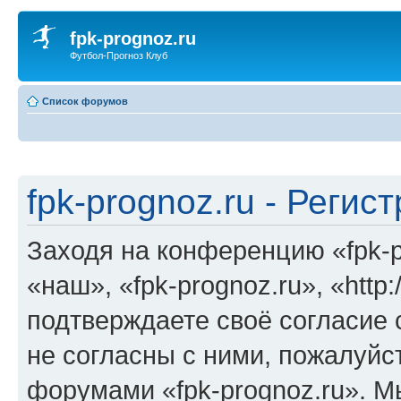
fpk-prognoz.ru
Футбол-Прогноз Клуб
Список форумов
fpk-prognoz.ru - Регис
Заходя на конференцию «fpk-p
«наш», «fpk-prognoz.ru», «http:
подтверждаете своё согласие
не согласны с ними, пожалуйст
форумами «fpk-prognoz.ru». М