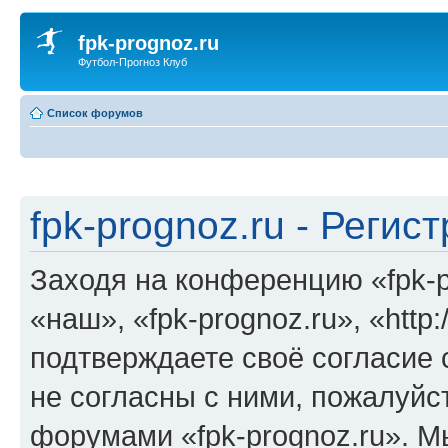
fpk-prognoz.ru
Футбол-Прогноз Клуб
Список форумов
fpk-prognoz.ru - Регис
Заходя на конференцию «fpk-p
«наш», «fpk-prognoz.ru», «http:
подтверждаете своё согласие
не согласны с ними, пожалуйст
форумами «fpk-prognoz.ru». М