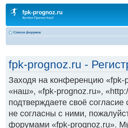
fpk-prognoz.ru
Футбол-Прогноз Клуб
Список форумов
fpk-prognoz.ru - Регис
Заходя на конференцию «fpk-p
«наш», «fpk-prognoz.ru», «http:
подтверждаете своё согласие
не согласны с ними, пожалуйст
форумами «fpk-prognoz.ru». М