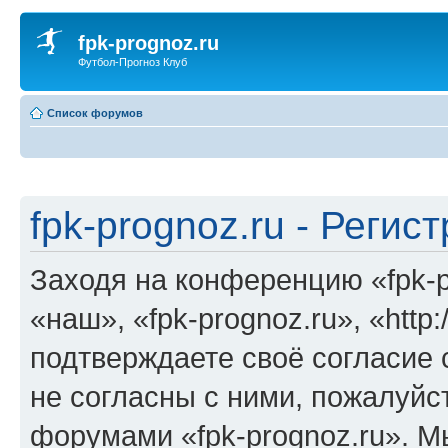
fpk-prognoz.ru
Футбол-Прогноз Клуб
Список форумов
fpk-prognoz.ru - Регис
Заходя на конференцию «fpk-p
«наш», «fpk-prognoz.ru», «http:
подтверждаете своё согласие
не согласны с ними, пожалуйст
форумами «fpk-prognoz.ru». М