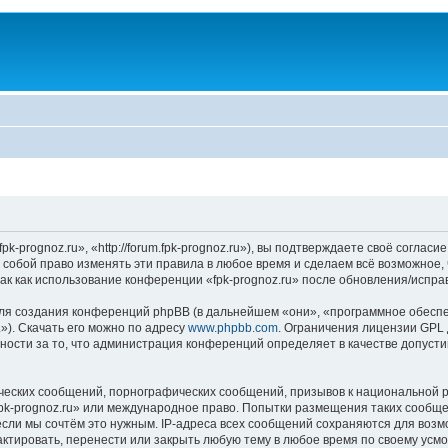
k-prognoz.ru», «http://forum.fpk-prognoz.ru»), вы подтверждаете своё соглас
а собой право изменять эти правила в любое время и сделаем всё возможное,
ак как использование конференции «fpk-prognoz.ru» после обновления/испра
я создания конференций phpBB (в дальнейшем «они», «программное обеспе
»). Скачать его можно по адресу
www.phpbb.com
. Ограничения лицензии GPL 
ности за то, что администрация конференций определяет в качестве допусти
ческих сообщений, порнографических сообщений, призывов к национальной р
«fpk-prognoz.ru» или международное право. Попытки размещения таких сообщ
если мы сочтём это нужным. IP-адреса всех сообщений сохраняются для возм
ктировать, перенести или закрыть любую тему в любое время по своему усмот