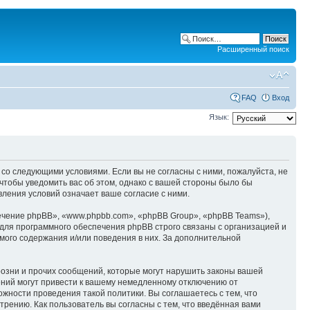
Расширенный поиск
FAQ
Вход
Язык:
ие со следующими условиями. Если вы не согласны с ними, пожалуйста, не
 чтобы уведомить вас об этом, однако с вашей стороны было бы
вления условий означает ваше согласие с ними.
чение phpBB», «www.phpbb.com», «phpBB Group», «phpBB Teams»),
для программного обеспечения phpBB строго связаны с организацией и
мого содержания и/или поведения в них. За дополнительной
озни и прочих сообщений, которые могут нарушить законы вашей
ений могут привести к вашему немедленному отключению от
ожности проведения такой политики. Вы соглашаетесь с тем, что
рению. Как пользователь вы согласны с тем, что введённая вами