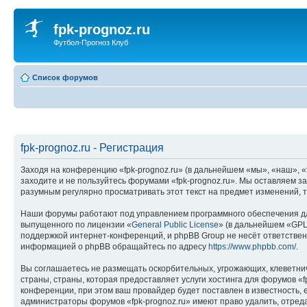
fpk-prognoz.ru
Футбол-Прогноз Клуб
Список форумов
fpk-prognoz.ru - Регистрация
Заходя на конференцию «fpk-prognoz.ru» (в дальнейшем «мы», «наш», «fp
заходите и не пользуйтесь форумами «fpk-prognoz.ru». Мы оставляем з
разумным регулярно просматривать этот текст на предмет изменений, т
Наши форумы работают под управлением программного обеспечения дл
выпущенного по лицензии «
General Public License
» (в дальнейшем «GPL
поддержкой интернет-конференций, и phpBB Group не несёт ответствен
информацией о phpBB обращайтесь по адресу
https://www.phpbb.com/
.
Вы соглашаетесь не размещать оскорбительных, угрожающих, клеветни
страны, страны, которая предоставляет услуги хостинга для форумов 
конференции, при этом ваш провайдер будет поставлен в известность, 
администраторы форумов «fpk-prognoz.ru» имеют право удалить, отреда