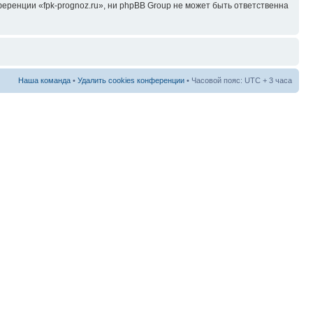
ренции «fpk-prognoz.ru», ни phpBB Group не может быть ответственна
Наша команда
•
Удалить cookies конференции
• Часовой пояс: UTC + 3 часа