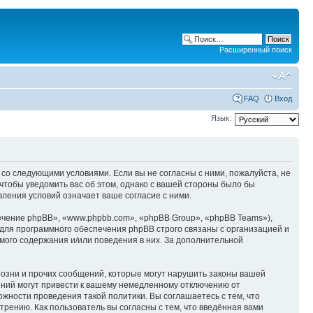
Расширенный поиск
FAQ
Вход
Язык:
ие со следующими условиями. Если вы не согласны с ними, пожалуйста, не
 чтобы уведомить вас об этом, однако с вашей стороны было бы
вления условий означает ваше согласие с ними.
чение phpBB», «www.phpbb.com», «phpBB Group», «phpBB Teams»),
для программного обеспечения phpBB строго связаны с организацией и
мого содержания и/или поведения в них. За дополнительной
озни и прочих сообщений, которые могут нарушить законы вашей
ений могут привести к вашему немедленному отключению от
ожности проведения такой политики. Вы соглашаетесь с тем, что
рению. Как пользователь вы согласны с тем, что введённая вами