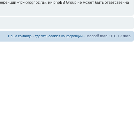
ренции «fpk-prognoz.ru», ни phpBB Group не может быть ответственна
Наша команда
•
Удалить cookies конференции
• Часовой пояс: UTC + 3 часа