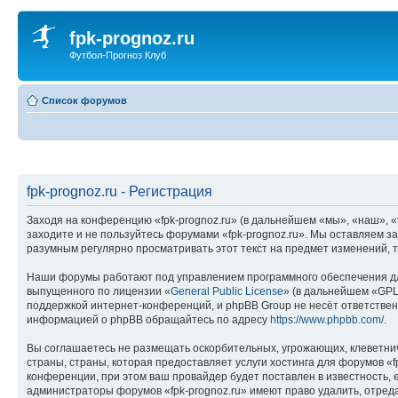
fpk-prognoz.ru
Футбол-Прогноз Клуб
Список форумов
fpk-prognoz.ru - Регистрация
Заходя на конференцию «fpk-prognoz.ru» (в дальнейшем «мы», «наш», «fp
заходите и не пользуйтесь форумами «fpk-prognoz.ru». Мы оставляем з
разумным регулярно просматривать этот текст на предмет изменений, т
Наши форумы работают под управлением программного обеспечения дл
выпущенного по лицензии «
General Public License
» (в дальнейшем «GPL
поддержкой интернет-конференций, и phpBB Group не несёт ответствен
информацией о phpBB обращайтесь по адресу
https://www.phpbb.com/
.
Вы соглашаетесь не размещать оскорбительных, угрожающих, клеветни
страны, страны, которая предоставляет услуги хостинга для форумов 
конференции, при этом ваш провайдер будет поставлен в известность, 
администраторы форумов «fpk-prognoz.ru» имеют право удалить, отреда