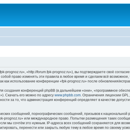
k-prognoz.ru», «http://forum.fpk-prognoz.ru»), вы подтверждаете своё соглас
а собой право изменять эти правила в любое время и сделаем всё возможное,
ак как использование конференции «fpk-prognoz.ru» после обновления/испра
я создания конференций phpBB (в дальнейшем «они», «программное обеспе
»). Скачать его можно по адресу
www.phpbb.com
. Ограничения лицензии GPL 
ности за то, что администрация конференций определяет в качестве допусти
ческих сообщений, порнографических сообщений, призывов к национальной р
«fpk-prognoz.ru» или международное право. Попытки размещения таких сообщ
если мы сочтём это нужным. IP-адреса всех сообщений сохраняются для возм
ктировать, перенести или закрыть любую тему в любое время по своему усмот