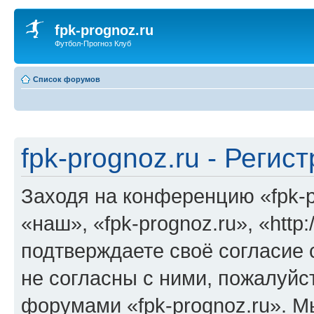
fpk-prognoz.ru
Футбол-Прогноз Клуб
Список форумов
fpk-prognoz.ru - Регис
Заходя на конференцию «fpk-p
«наш», «fpk-prognoz.ru», «http:
подтверждаете своё согласие
не согласны с ними, пожалуйст
форумами «fpk-prognoz.ru». М