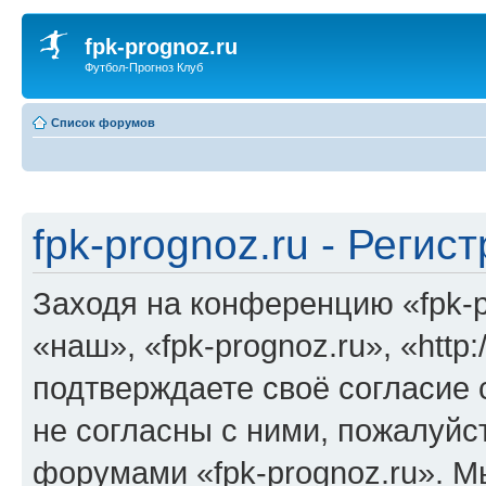
fpk-prognoz.ru
Футбол-Прогноз Клуб
Список форумов
fpk-prognoz.ru - Регис
Заходя на конференцию «fpk-p
«наш», «fpk-prognoz.ru», «http:
подтверждаете своё согласие
не согласны с ними, пожалуйст
форумами «fpk-prognoz.ru». М