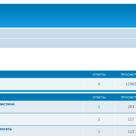
ОТВЕТЫ
ПРОСМО
0
1298
ОТВЕТЫ
ПРОСМО
листичн
1
283
1
117
росеть
1
113