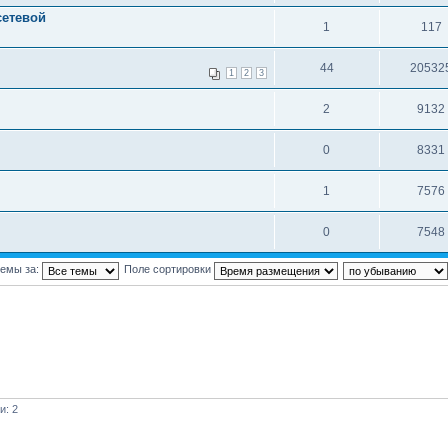
сетевой
1
117
44
20532
1
2
3
2
9132
0
8331
1
7576
0
7548
темы за:
Поле сортировки
и: 2