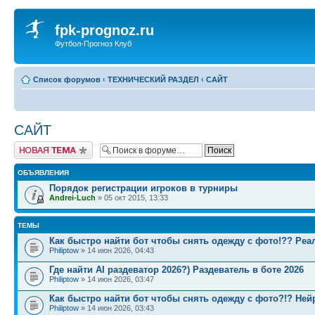
fpk-prognoz.ru
Футбол-Прогноз Клуб
Список форумов
‹
ТЕХНИЧЕСКИЙ РАЗДЕЛ
‹
САЙТ
САЙТ
Новая тема
ОБЪЯВЛЕНИЯ
Порядок регистрации игроков в турниры
Andrei-Luch
» 05 окт 2015, 13:33
ТЕМЫ
Как быстро найти бот чтобы снять одежду с фото!?? Реа
Philiptow
» 14 июн 2026, 04:43
Где найти AI раздеватор 2026?) Раздеватель в боте 2026
Philiptow
» 14 июн 2026, 03:47
Как быстро найти бот чтобы снять одежду с фото?!? Ней
Philiptow
» 14 июн 2026, 03:43