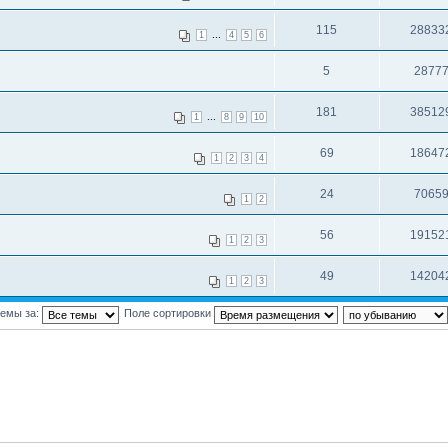
115
28833
...
1
4
5
6
5
2877
181
38512
...
1
8
9
10
69
18647
1
2
3
4
24
7065
1
2
56
19152
1
2
3
49
14204
1
2
3
темы за:
Поле сортировки