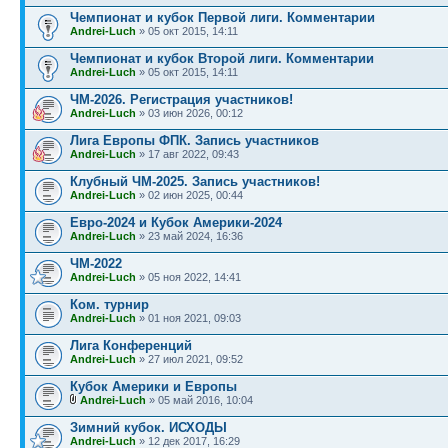
Чемпионат и кубок Первой лиги. Комментарии
Andrei-Luch
» 05 окт 2015, 14:11
Чемпионат и кубок Второй лиги. Комментарии
Andrei-Luch
» 05 окт 2015, 14:11
ЧМ-2026. Регистрация участников!
Andrei-Luch
» 03 июн 2026, 00:12
Лига Европы ФПК. Запись участников
Andrei-Luch
» 17 авг 2022, 09:43
Клубный ЧМ-2025. Запись участников!
Andrei-Luch
» 02 июн 2025, 00:44
Евро-2024 и Кубок Америки-2024
Andrei-Luch
» 23 май 2024, 16:36
ЧМ-2022
Andrei-Luch
» 05 ноя 2022, 14:41
Ком. турнир
Andrei-Luch
» 01 ноя 2021, 09:03
Лига Конференций
Andrei-Luch
» 27 июл 2021, 09:52
Кубок Америки и Европы
Andrei-Luch
» 05 май 2016, 10:04
Зимний кубок. ИСХОДЫ
Andrei-Luch
» 12 дек 2017, 16:29