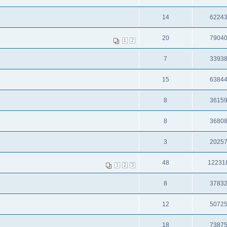
14
6224
20
7904
1
2
7
3393
15
6384
8
3615
8
3680
3
2025
48
12231
1
2
3
8
3783
12
5072
18
7387