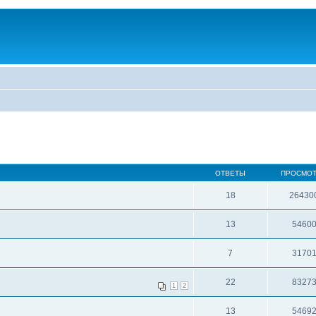
ОТВЕТЫ
ПРОСМО
18
26430
13
5460
7
3170
22
8327
1
2
13
5469