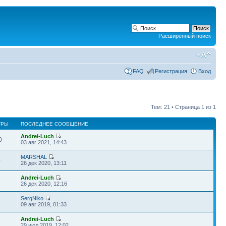
Расширенный поиск
FAQ
Регистрация
Вход
Тем: 21 • Страница
1
из
1
ТРЫ
ПОСЛЕДНЕЕ СООБЩЕНИЕ
Andrei-Luch
0
03 авг 2021, 14:43
MARSHAL
0
26 дек 2020, 13:11
Andrei-Luch
1
26 дек 2020, 12:16
SergNiko
3
09 авг 2019, 01:33
Andrei-Luch
2
29 июл 2019, 12:02