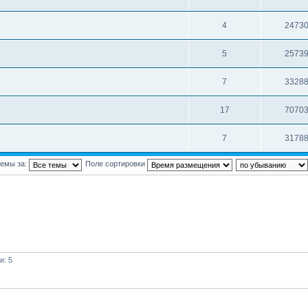
4
2473
5
2573
7
3328
17
7070
7
3178
темы за:
Поле сортировки
и: 5