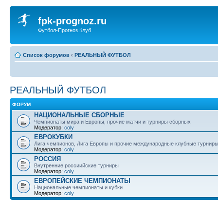
fpk-prognoz.ru
Футбол-Прогноз Клуб
Список форумов
‹
РЕАЛЬНЫЙ ФУТБОЛ
РЕАЛЬНЫЙ ФУТБОЛ
ФОРУМ
НАЦИОНАЛЬНЫЕ СБОРНЫЕ
Чемпионаты мира и Европы, прочие матчи и турниры сборных
Модератор:
coly
ЕВРОКУБКИ
Лига чемпионов, Лига Европы и прочие международные клубные турнир
Модератор:
coly
РОССИЯ
Внутренние россиийские турниры
Модератор:
coly
ЕВРОПЕЙСКИЕ ЧЕМПИОНАТЫ
Национальные чемпионаты и кубки
Модератор:
coly