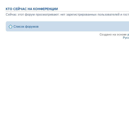
КТО СЕЙЧАС НА КОНФЕРЕНЦИИ
Сейчас этот форум просматривают: нет зарегистрированных пользователей и гост
Список форумов
Создано на основе
Рус