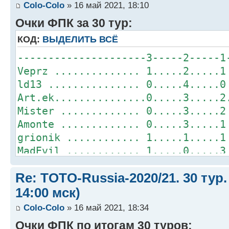
Colo-Colo
» 16 май 2021, 18:10
Очки ФПК за 30 тур:
КОД:
ВЫДЕЛИТЬ ВСЁ
---------------------3-----2-----1
Veprz .............. 1.....2.....1
ld13 ............... 0.....4.....0
Art.ek...............0.....3.....2
Mister ............. 0.....3.....2
Amonte ............. 0.....3.....1
grionik ............ 1.....1.....1
MadEvil ............ 1.....0.....3
Orion .............. 0.....2.....2
Re: TOTO-Russia-2020/21. 30 тур.
Dimetreo ........... 0.....2.....1
Mihagawa ........... 0.....2.....1
14:00 мск)
alikbalik .......... 0.....1.....2
Colo-Colo
» 16 май 2021, 18:34
Colo-Сolo............0.....1.....2
Очки ФПК по итогам 30 туров: