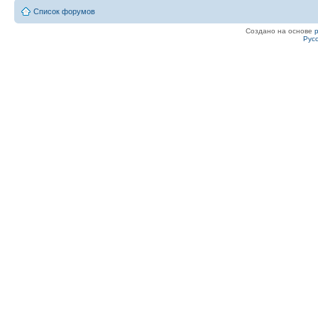
serjoT .............27....20....52
Список форумов
Mihagawa ...........23....22....48
Создано на основе
Рус