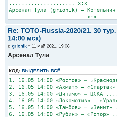
..................... x:x
Арсенал Тула (grionik) – Котельнич
........................ x:x
Лада (serjoT) – Долгопрудный (digo
Re: TOTO-Russia-2020/21. 30 тур.
........................... x:x
Ротор (Veprz) – Динамо Вологда (da
14:00 мск)
....................... x:x
grionik
» 11 май 2021, 19:08
ЦСКА-91 (Mister) – ЦСКА (Orion)
Арсенал Тула
................................ x
Спартак Луховицы (alikbalik) – Лок
(Mihagawa) .. x:x
КОД:
ВЫДЕЛИТЬ ВСЁ
1. 16.05 14:00 «Ростов» – «Краснод
2. 16.05 14:00 «Ахмат» – «Спартак»
3. 16.05 14:00 «Динамо» – ЦСКА ...
4. 16.05 14:00 «Локомотив» – «Урал
5. 16.05 14:00 «Тамбов» – «Зенит» 
6. 16.05 14:00 «Рубин» – «Ротор» .