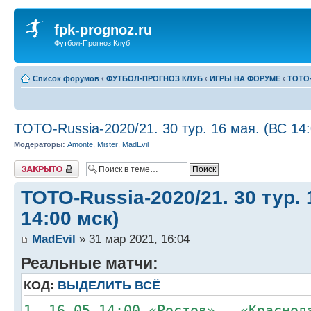
fpk-prognoz.ru
Футбол-Прогноз Клуб
Список форумов
‹
ФУТБОЛ-ПРОГНОЗ КЛУБ
‹
ИГРЫ НА ФОРУМЕ
‹
ТОТО-
TOTO-Russia-2020/21. 30 тур. 16 мая. (ВС 14:
Модераторы:
Amonte
,
Mister
,
MadEvil
Закрыто
TOTO-Russia-2020/21. 30 тур. 
14:00 мск)
MadEvil
» 31 мар 2021, 16:04
Реальные матчи:
КОД:
ВЫДЕЛИТЬ ВСЁ
1. 16.05 14:00 «Ростов» – «Краснод