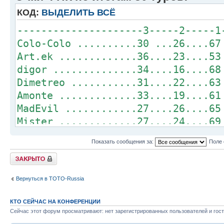
danillo ............ 0.....1.....2
КОД:
ВЫДЕЛИТЬ ВСЁ
digor .............. 0.....1.....2
WS ................. 0.....1.....2
---------------------3-----2-----1
sergoT...............0.....1.....1
Colo-Colo ..........30 ...26....67
Art.ek .............36....23....53
digor ..............34....16....68
Dimetreo ...........31....22....63
Amonte .............33....19....61
MadEvil ............27....26....65
Mister .............27....24....69
Orion ..............32....21....59
Показать сообщения за:
Поле 
danillo ............32....21....54
Закрыто
ld13 ...............27....22....60
Veprz ..............22....28....63
Вернуться в ТОТО-Russia
grionik ............21....29....63
WS .................28....18....62
КТО СЕЙЧАС НА КОНФЕРЕНЦИИ
alikbalik ..........23....23....63
Сейчас этот форум просматривают: нет зарегистрированных пользователей и гост