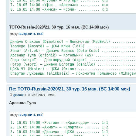
6. 16.05 14:00 «Рубин» – «Ротор» ......... х:х
7. 16.05 14:00 «Уфа» – «Арсенал» ......... х:х
8. 16.05 14:00 «Химки» – «Сочи» .......... х:х
TOTO-Russia-2020/21. 30 тур. 16 мая. (ВС 14:00 мск)
КОД:
ВЫДЕЛИТЬ ВСЁ
Динамо Очаково (Dimetreo) – Локомотив (MadEvil) ...........
Торпедо (Amonte) – ЦСКА Клин (ld13) .......................
Зенит (Art.ek) – Динамо Брянск (Colo-Colo) ................
Арсенал Тула (grionik) – Котельнич (WS) ...................
Лада (serjoT) – Долгопрудный (digor) ......................
Ротор (Veprz) – Динамо Вологда (danillo) ..................
ЦСКА-91 (Mister) – ЦСКА (Orion) ...........................
Спартак Луховицы (alikbalik) – Локомотив Гольяново (Mihagaw
Re: TOTO-Russia-2020/21. 30 тур. 16 мая. (ВС 14:00 мск)
grionik
» 11 май 2021, 19:08
Арсенал Тула
КОД:
ВЫДЕЛИТЬ ВСЁ
1. 16.05 14:00 «Ростов» – «Краснодар» .... 1:1
2. 16.05 14:00 «Ахмат» – «Спартак» ....... 1:2
3. 16.05 14:00 «Динамо» – ЦСКА ........... 1:1