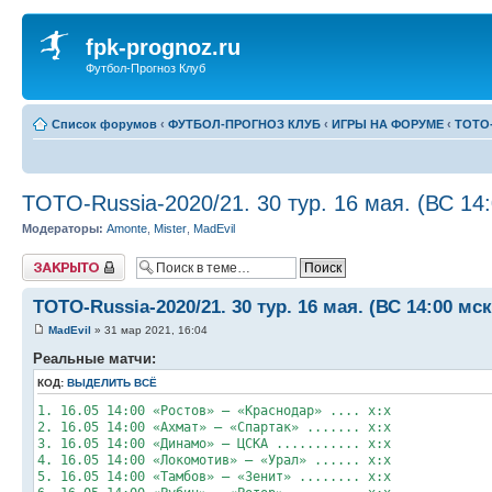
fpk-prognoz.ru
Футбол-Прогноз Клуб
Список форумов
‹
ФУТБОЛ-ПРОГНОЗ КЛУБ
‹
ИГРЫ НА ФОРУМЕ
‹
ТОТО-
TOTO-Russia-2020/21. 30 тур. 16 мая. (ВС 14:
Модераторы:
Amonte
,
Mister
,
MadEvil
Закрыто
TOTO-Russia-2020/21. 30 тур. 16 мая. (ВС 14:00 мск
MadEvil
» 31 мар 2021, 16:04
Реальные матчи:
КОД:
ВЫДЕЛИТЬ ВСЁ
1. 16.05 14:00 «Ростов» – «Краснодар» .... х:х
2. 16.05 14:00 «Ахмат» – «Спартак» ....... х:х
3. 16.05 14:00 «Динамо» – ЦСКА ........... х:х
4. 16.05 14:00 «Локомотив» – «Урал» ...... х:х
5. 16.05 14:00 «Тамбов» – «Зенит» ........ х:х