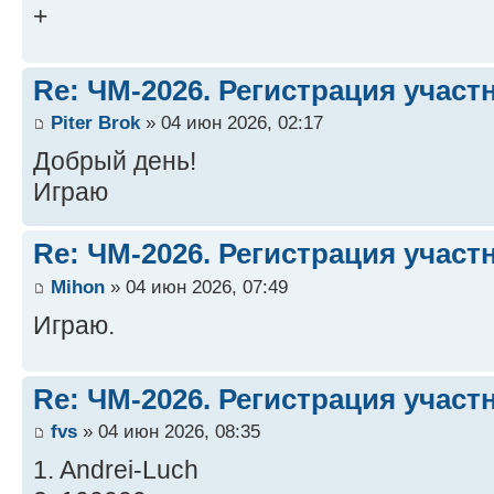
+
Re: ЧМ-2026. Регистрация участ
Piter Brok
» 04 июн 2026, 02:17
Добрый день!
Играю
Re: ЧМ-2026. Регистрация участ
Mihon
» 04 июн 2026, 07:49
Играю.
Re: ЧМ-2026. Регистрация участ
fvs
» 04 июн 2026, 08:35
1. Andrei-Luch