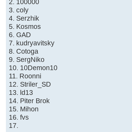
2. 100000
3. coly
4. Serzhik
5. Kosmos
6. GAD
7. kudryavitsky
8. Cotoga
9. SergNiko
10. 10Demon10
11. Roonni
12. Striler_SD
13. ld13
14. Piter Brok
15. Mihon
16. fvs
17.