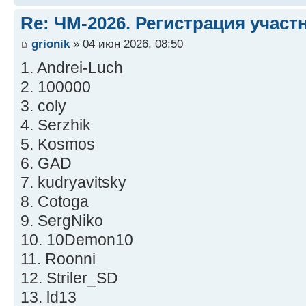
Re: ЧМ-2026. Регистрация участ
grionik
» 04 июн 2026, 08:50
1. Andrei-Luch
2. 100000
3. coly
4. Serzhik
5. Kosmos
6. GAD
7. kudryavitsky
8. Cotoga
9. SergNiko
10. 10Demon10
11. Roonni
12. Striler_SD
13. ld13