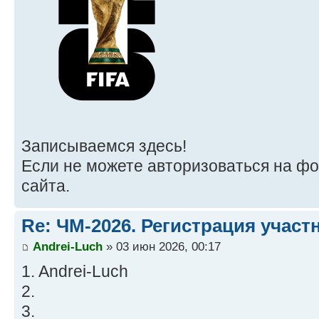
Записываемся здесь!
Если не можете авторизоваться на фо
сайта.
Re: ЧМ-2026. Регистрация участ
Andrei-Luch
» 03 июн 2026, 00:17
1. Andrei-Luch
2.
3.