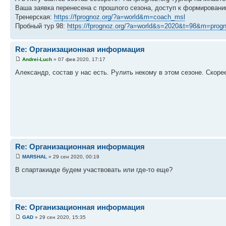
Ваша заявка перенесена с прошлого сезона, доступ к формированию 
Тренерская:
https://fprognoz.org/?a=world&m=coach_msl
Пробный тур 98:
https://fprognoz.org/?a=world&s=2020&t=98&m=prog
Re: Организационная информация
Andrei-Luch
» 07 фев 2020, 17:17
Александр, состав у нас есть. Рулить некому в этом сезоне. Скоре
Re: Организационная информация
MARSHAL
» 29 сен 2020, 00:19
В спартакиаде будем участвовать или где-то еще?
Re: Организационная информация
GAD
» 29 сен 2020, 15:35