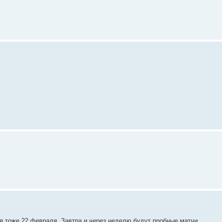
ся тоже 22 февраля. Завтра и через неделю будут пробные матчи.