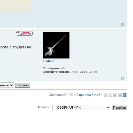
ногда с трудом на
analiser
Сообщения:
405
Зарегистрирован:
27 сен 2015, 18:36
Сообщений: 100 •
Страница
5
из
5
•
1
2
3
4
5
Перейти: