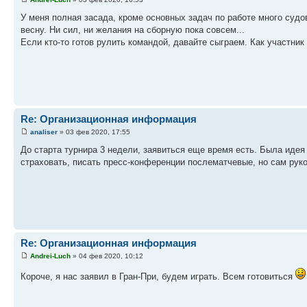
У меня полная засада, кроме основных задач по работе много судо
весну. Ни сил, ни желания на сборную пока совсем...
Если кто-то готов рулить командой, давайте сыграем. Как участник
Re: Организационная информация
analiser
» 03 фев 2020, 17:55
До старта турнира 3 недели, заявиться еще время есть. Была идея
страховать, писать пресс-конференции послематчевые, но сам рук
Re: Организационная информация
Andrei-Luch
» 04 фев 2020, 10:12
Короче, я нас заявил в Гран-При, будем играть. Всем готовиться