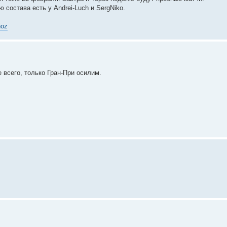
состава есть у Andrei-Luch и SergNiko.
noz
е всего, только Гран-При осилим.